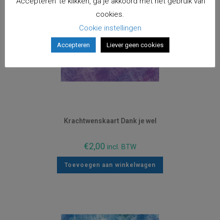
'Accepteren' te klikken, ga je akkoord met het gebruik van
cookies.
Cookie instellingen
Accepteren
Liever geen cookies
Krachtwenskaart Dank je wel
€
2,00
incl. BTW
Toevoegen aan winkelwagen