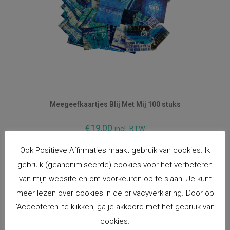
Meegeefkaartjes Blij Met Mij 100 stuks
€
19,00
incl. BTW
Toevoegen aan winkelwagen
Ook Positieve Affirmaties maakt gebruik van cookies. Ik
gebruik (geanonimiseerde) cookies voor het verbeteren
van mijn website en om voorkeuren op te slaan. Je kunt
meer lezen over cookies in de privacyverklaring. Door op
'Accepteren' te klikken, ga je akkoord met het gebruik van
cookies.