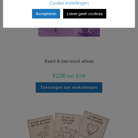
Cookie instellingen
Accepteren
Liever geen cookies
Kaart Ik ben nooit alleen
€
2,00
incl. BTW
Toevoegen aan winkelwagen