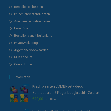
Opent
Bestellen en betalen
in
Opent
Prijzen en verzendkosten
een
in
Opent
Annuleren en retourneren
nieuwe
een
in
Opent
Levertijden
tab
nieuwe
een
in
Opent
Bestellen vanuit buitenland
tab
nieuwe
een
in
Opent
Privacyverklaring
tab
nieuwe
een
in
Opent
Algemene voorwaarden
tab
nieuwe
een
in
Opent
Mijn account
tab
nieuwe
een
in
Opent
Contact: mail
tab
nieuwe
een
in
tab
nieuwe
een
Producten
tab
nieuwe
Krachtkaarten COMBI-set - deck
tab
Zonnestralen & Regenboogkracht - 2e druk
€
49,00
incl. BTW