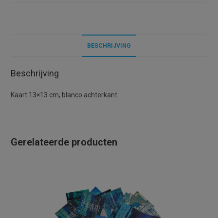
i
v
e
BESCHRIJVING
:
Beschrijving
Kaart 13×13 cm, blanco achterkant
Gerelateerde producten