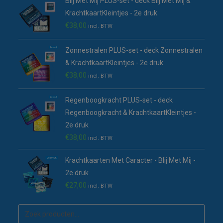
Blij Met Mij PLUS-set - deck Blij Met Mij &
KrachtkaartKleintjes - 2e druk
€
38,00
incl. BTW
Zonnestralen PLUS-set - deck Zonnestralen
& KrachtkaartKleintjes - 2e druk
€
38,00
incl. BTW
Regenboogkracht PLUS-set - deck
Regenboogkracht & KrachtkaartKleintjes -
2e druk
€
38,00
incl. BTW
Krachtkaarten Met Caracter - Blij Met Mij -
2e druk
€
27,00
incl. BTW