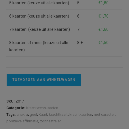
5 kaarten (keuze uit alle kaarten)
5
€
1,80
6 kaarten (keuze uit alle kaarten)
6
€
1,70
7 kaarten: (keuze uit alle kaarten)
7
€
1,60
8 kaarten of meer (keuze uit alle
8 +
€
1,50
kaarten)
Kaart
A
TOEVOEGEN AAN WINKELWAGEN
Ik
l
heb
t
lef
e
SKU:
Z017
aantal
r
Categorie:
Krachtwenskaarten
n
Tags:
chakra
,
geel
,
Kaart
,
krachtkaart
,
krachtkaarten
,
met caracter
,
a
positieve affirmatie
,
zonnestralen
t