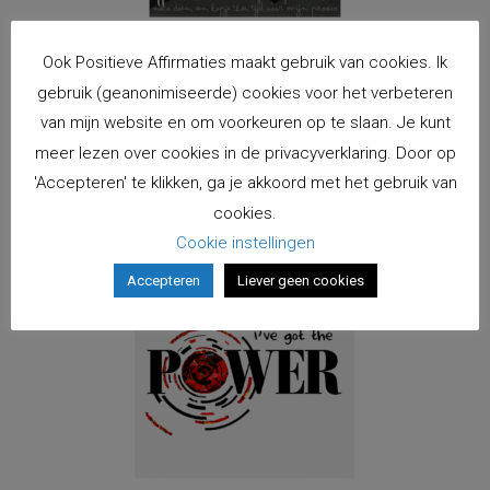
Ook Positieve Affirmaties maakt gebruik van cookies. Ik
Kaart Ik eer het kleine
gebruik (geanonimiseerde) cookies voor het verbeteren
van mijn website en om voorkeuren op te slaan. Je kunt
€
2,00
incl. BTW
meer lezen over cookies in de privacyverklaring. Door op
Toevoegen aan winkelwagen
'Accepteren' te klikken, ga je akkoord met het gebruik van
cookies.
Cookie instellingen
Accepteren
Liever geen cookies