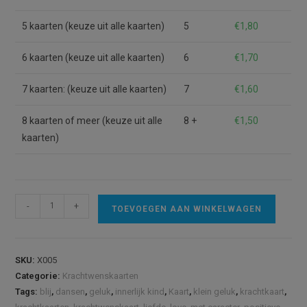
5 kaarten (keuze uit alle kaarten)
5
€
1,80
6 kaarten (keuze uit alle kaarten)
6
€
1,70
7 kaarten: (keuze uit alle kaarten)
7
€
1,60
8 kaarten of meer (keuze uit alle
8 +
€
1,50
kaarten)
Kaart
A
-
+
TOEVOEGEN AAN WINKELWAGEN
Met
l
mijn
t
blote
e
SKU:
X005
voeten
r
Categorie:
Krachtwenskaarten
in
n
Tags:
blij
,
dansen
,
geluk
,
innerlijk kind
,
Kaart
,
klein geluk
,
krachtkaart
,
het
a