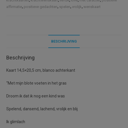
krachtkaarten
,
krachtwenskaart
,
liefde
,
love
,
met caracter
,
positieve
gras
t
affirmatie
,
positieve gedachten
,
spelen
,
vrolijk
,
wenskaart
-
i
Innerlijk
v
kind
e
aantal
:
BESCHRIJVING
Beschrijving
Kaart 14,5×20,5 cm, blanco achterkant
“Met mijn blote voeten in het gras
Droom ik dat ik nog een kind was
Spelend, dansend, lachend, vrolijk en blij
Ik glimlach