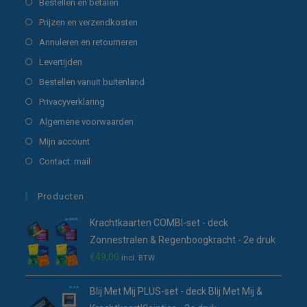
Opent
Bestellen en betalen
in
Opent
Prijzen en verzendkosten
een
in
Opent
Annuleren en retourneren
nieuwe
een
in
Opent
Levertijden
tab
nieuwe
een
in
Opent
Bestellen vanuit buitenland
tab
nieuwe
een
in
Opent
Privacyverklaring
tab
nieuwe
een
in
Opent
Algemene voorwaarden
tab
nieuwe
een
in
Opent
Mijn account
tab
nieuwe
een
in
Opent
Contact: mail
tab
nieuwe
een
in
tab
nieuwe
een
Producten
tab
nieuwe
Krachtkaarten COMBI-set - deck
tab
Zonnestralen & Regenboogkracht - 2e druk
€
49,00
incl. BTW
Blij Met Mij PLUS-set - deck Blij Met Mij &