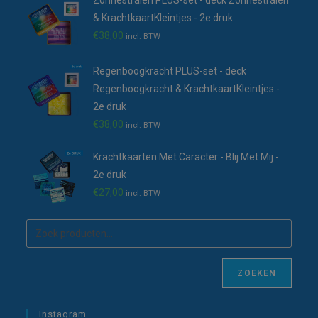
Zonnestralen PLUS-set - deck Zonnestralen
& KrachtkaartKleintjes - 2e druk
€
38,00
incl. BTW
Regenboogkracht PLUS-set - deck
Regenboogkracht & KrachtkaartKleintjes -
2e druk
€
38,00
incl. BTW
Krachtkaarten Met Caracter - Blij Met Mij -
2e druk
€
27,00
incl. BTW
ZOEKEN
Instagram