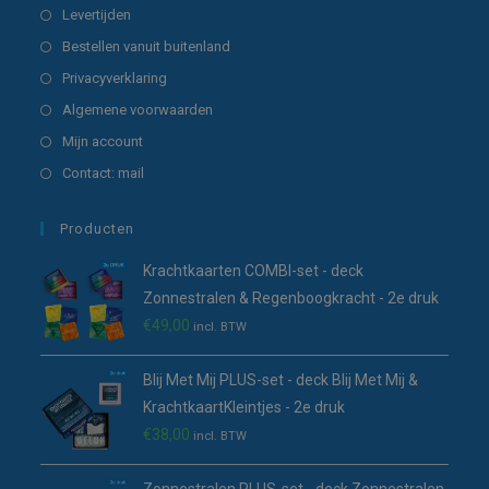
nieuwe
een
in
Opent
Levertijden
tab
nieuwe
een
in
Opent
Bestellen vanuit buitenland
tab
nieuwe
een
in
Opent
Privacyverklaring
tab
nieuwe
een
in
Opent
Algemene voorwaarden
tab
nieuwe
een
in
Opent
Mijn account
tab
nieuwe
een
in
Opent
Contact: mail
tab
nieuwe
een
in
tab
nieuwe
een
Producten
tab
nieuwe
Krachtkaarten COMBI-set - deck
tab
Zonnestralen & Regenboogkracht - 2e druk
€
49,00
incl. BTW
Blij Met Mij PLUS-set - deck Blij Met Mij &
KrachtkaartKleintjes - 2e druk
€
38,00
incl. BTW