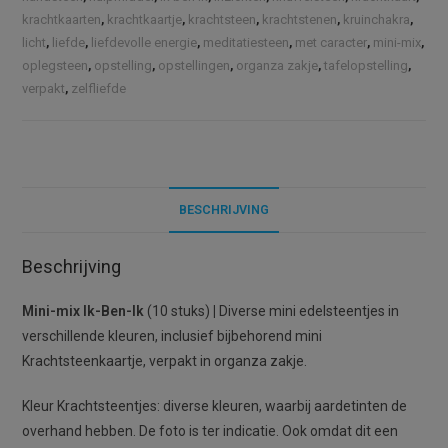
|
a
krachtkaarten
,
krachtkaartje
,
krachtsteen
,
krachtstenen
,
kruinchakra
,
Diverse
t
licht
,
liefde
,
liefdevolle energie
,
meditatiesteen
,
met caracter
,
mini-mix
,
mini
oplegsteen
,
opstelling
,
opstellingen
,
organza zakje
i
,
tafelopstelling
,
verpakt
,
zelfliefde
edelsteentjes
v
in
e
verschillende
:
kleuren
aantal
BESCHRIJVING
Beschrijving
Mini-mix Ik-Ben-Ik
(10 stuks)
|
Diverse mini edelsteentjes in
verschillende kleuren, inclusief bijbehorend mini
Krachtsteenkaartje, verpakt in organza zakje.
Kleur Krachtsteentjes: diverse kleuren, waarbij aardetinten de
overhand hebben. De foto is ter indicatie. Ook omdat dit een