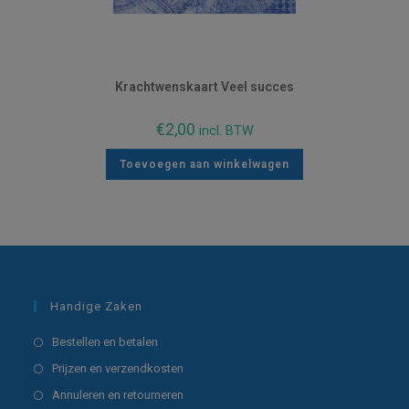
Krachtwenskaart Veel succes
€
2,00
incl. BTW
Toevoegen aan winkelwagen
Handige Zaken
Opent
Bestellen en betalen
in
Opent
Prijzen en verzendkosten
een
in
Opent
Annuleren en retourneren