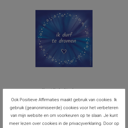
Kaart Ik durf te dromen
Ook Positieve Affirmaties maakt gebruik van cookies. Ik
€
2,00
incl. BTW
gebruik (geanonimiseerde) cookies voor het verbeteren
Toevoegen aan winkelwagen
van mijn website en om voorkeuren op te slaan. Je kunt
meer lezen over cookies in de privacyverklaring. Door op