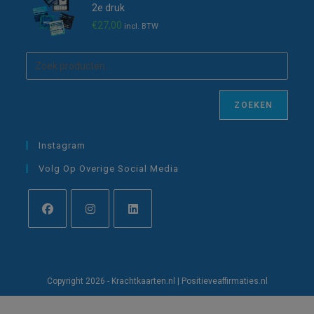
2e druk
€
27,00
incl. BTW
ZOEKEN
Instagram
Volg Op Overige Social Media
Opent
Opent
Opent
in
in
in
een
een
een
Copyright 2026 - Krachtkaarten.nl | Positieveaffirmaties.nl
nieuwe
nieuwe
nieuwe
tab
tab
tab