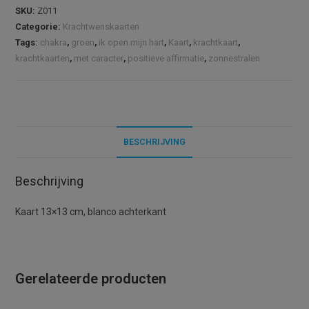
mijn
e
SKU:
Z011
hart
r
Categorie:
Krachtwenskaarten
aantal
n
Tags:
chakra
,
groen
,
ik open mijn hart
,
Kaart
,
krachtkaart
,
a
krachtkaarten
,
met caracter
,
positieve affirmatie
,
zonnestralen
t
i
v
e
BESCHRIJVING
:
Beschrijving
Kaart 13×13 cm, blanco achterkant
Gerelateerde producten