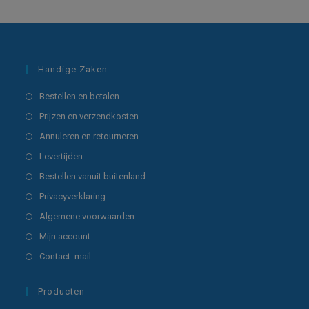
Handige Zaken
Opent
Bestellen en betalen
in
Opent
Prijzen en verzendkosten
een
in
Opent
Annuleren en retourneren
nieuwe
een
in
Opent
Levertijden
tab
nieuwe
een
in
Opent
Bestellen vanuit buitenland
tab
nieuwe
een
in
Opent
Privacyverklaring
tab
nieuwe
een
in
Opent
Algemene voorwaarden
tab
nieuwe
een
in
Opent
Mijn account
tab
nieuwe
een
in
Opent
Contact: mail
tab
nieuwe
een
in
tab
nieuwe
een
Producten
tab
nieuwe