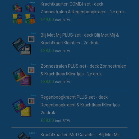
Krachtkaarten COMBI-set - deck
tab
Zonnestralen & Regenboogkracht - 2e druk
€
49,00
incl. BTW
Blij Met Mij PLUS-set - deck Blij Met Mij &
KrachtkaartKleintjes - 2e druk
€
38,00
incl. BTW
Zonnestralen PLUS-set - deck Zonnestralen
& KrachtkaartKleintjes - 2e druk
€
38,00
incl. BTW
Regenboogkracht PLUS-set - deck
Regenboogkracht & KrachtkaartKleintjes -
2e druk
€
38,00
incl. BTW
Krachtkaarten Met Caracter - Blij Met Mij -