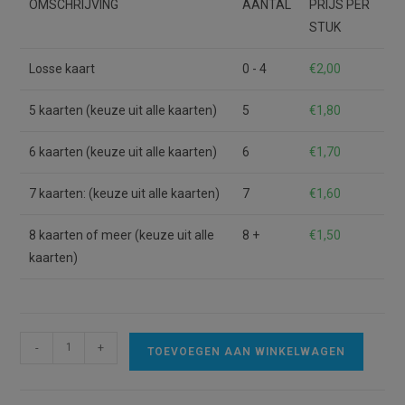
OMSCHRIJVING
AANTAL
PRIJS PER
STUK
Losse kaart
0 - 4
€
2,00
5 kaarten (keuze uit alle kaarten)
5
€
1,80
6 kaarten (keuze uit alle kaarten)
6
€
1,70
7 kaarten: (keuze uit alle kaarten)
7
€
1,60
8 kaarten of meer (keuze uit alle
8 +
€
1,50
kaarten)
Kaart
A
-
+
TOEVOEGEN AAN WINKELWAGEN
Ik
l
open
t