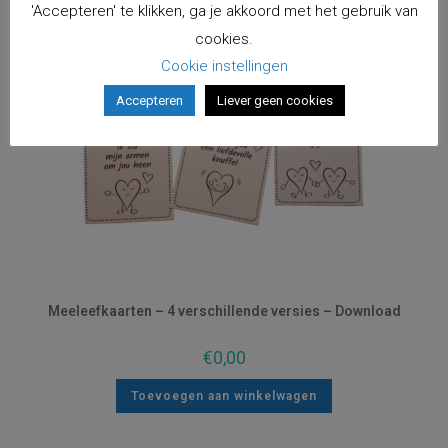
'Accepteren' te klikken, ga je akkoord met het gebruik van
cookies.
Cookie instellingen
Accepteren
Liever geen cookies
Meeleefkaarten – 4 verschillende versies – Download
€
0,00
Toevoegen aan winkelwagen