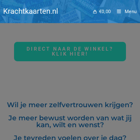
Home
Krachtkaarten.nl
€
0,00
Menu
DIRECT NAAR DE WINKEL?
KLIK HIER!
Wil je meer zelfvertrouwen krijgen?
Je meer bewust worden van wat jij
kan, wilt en wenst?
Je tevreden voelen over je dag?