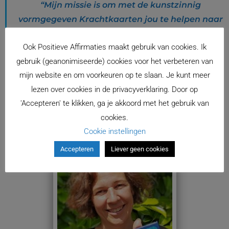
“Mijn missie is om met de kunstzinnig
vormgegeven Krachtkaarten jou te helpen naar
een hoger bewustzijn over jezelf en wat jij voelt,
Ook Positieve Affirmaties maakt gebruik van cookies. Ik
wenst en kunt en daarmee naar meer licht en
gebruik (geanonimiseerde) cookies voor het verbeteren van
liefde in je leven. Om de kracht en het
mijn website en om voorkeuren op te slaan. Je kunt meer
vertrouwen te vinden om dichter bij jezelf te
lezen over cookies in de privacyverklaring. Door op
komen en uit te stralen: ‘Ik ben ik en daar ben ik
'Accepteren' te klikken, ga je akkoord met het gebruik van
blij mee’.”
cookies.
Cookie instellingen
Accepteren
Liever geen cookies