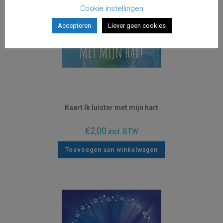
Cookie instellingen
Accepteren
Liever geen cookies
Kaart Ik luister met mijn hart
€
2,00
incl. BTW
Toevoegen aan winkelwagen