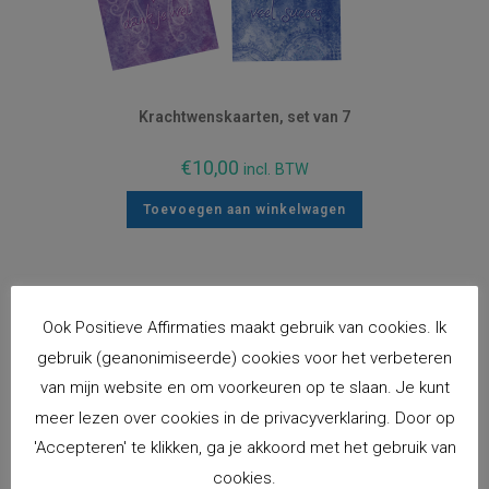
Krachtwenskaarten, set van 7
€
10,00
incl. BTW
Toevoegen aan winkelwagen
Ook Positieve Affirmaties maakt gebruik van cookies. Ik
Gerelateerde producten
gebruik (geanonimiseerde) cookies voor het verbeteren
van mijn website en om voorkeuren op te slaan. Je kunt
meer lezen over cookies in de privacyverklaring. Door op
'Accepteren' te klikken, ga je akkoord met het gebruik van
cookies.