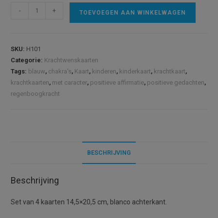
Hartenwenskaarten,
A
-
+
TOEVOEGEN AAN WINKELWAGEN
set
l
van
t
4
e
SKU:
H101
aantal
r
Categorie:
Krachtwenskaarten
n
Tags:
blauw
,
chakra's
,
Kaart
,
kinderen
,
kinderkaart
,
krachtkaart
,
a
krachtkaarten
,
met caracter
,
positieve affirmatie
,
positieve gedachten
,
t
regenboogkracht
i
v
e
:
BESCHRIJVING
Beschrijving
Set van 4 kaarten 14,5×20,5 cm, blanco achterkant.