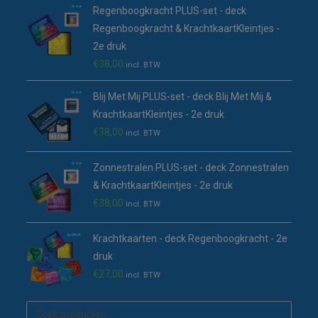
Regenboogkracht PLUS-set - deck
Regenboogkracht & KrachtkaartKleintjes -
2e druk
€
38,00
incl. BTW
Blij Met Mij PLUS-set - deck Blij Met Mij &
KrachtkaartKleintjes - 2e druk
€
38,00
incl. BTW
Zonnestralen PLUS-set - deck Zonnestralen
& KrachtkaartKleintjes - 2e druk
€
38,00
incl. BTW
Krachtkaarten - deck Regenboogkracht - 2e
druk
€
27,00
incl. BTW