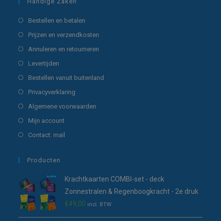
Handige Zaken
Opent
Bestellen en betalen
in
Opent
Prijzen en verzendkosten
een
in
Opent
Annuleren en retourneren
nieuwe
een
in
Opent
Levertijden
tab
nieuwe
een
in
Opent
Bestellen vanuit buitenland
tab
nieuwe
een
in
Opent
Privacyverklaring
tab
nieuwe
een
in
Opent
Algemene voorwaarden
tab
nieuwe
een
in
Opent
Mijn account
tab
nieuwe
een
in
Opent
Contact: mail
tab
nieuwe
een
in
tab
nieuwe
een
Producten
tab
nieuwe
Krachtkaarten COMBI-set - deck
tab
Zonnestralen & Regenboogkracht - 2e druk
€
49,00
incl. BTW