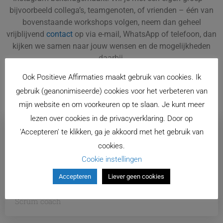
bijvoorbeeld collega’s, teamgenoten, of vrienden – één van
bovenstaande workshops volgen, neem dan geheel
vrijblijvend
contact
op via e-mail, WhatsApp of telefoon, dan
kijken we samen naar jouw wensen en de mogelijkheden
daarbij.
Ook Positieve Affirmaties maakt gebruik van cookies. Ik
gebruik (geanonimiseerde) cookies voor het verbeteren van
mijn website en om voorkeuren op te slaan. Je kunt meer
lezen over cookies in de privacyverklaring. Door op
Het was super om gisteravond met de Krachtkaarten te
'Accepteren' te klikken, ga je akkoord met het gebruik van
mogen oefenen. Vooral de ronde waarin we elkaar een
cookies.
passende kaart gaven als compliment leverde een
Cookie instellingen
positieve fibe op.
Accepteren
Liever geen cookies
Martha
Scrum coach