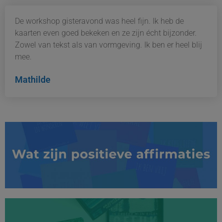
De workshop gisteravond was heel fijn. Ik heb de
kaarten even goed bekeken en ze zijn écht bijzonder.
Zowel van tekst als van vormgeving. Ik ben er heel blij
mee.
Mathilde