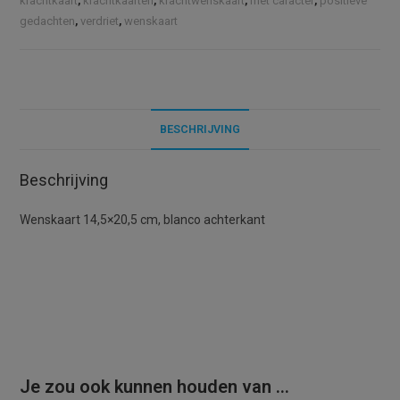
krachtkaart
,
krachtkaarten
,
krachtwenskaart
,
met caracter
,
positieve
t
gedachten
,
verdriet
,
wenskaart
i
v
e
:
BESCHRIJVING
Beschrijving
Wenskaart 14,5×20,5 cm, blanco achterkant
Je zou ook kunnen houden van …