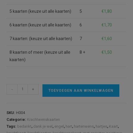
5 kaarten (keuze uit alle kaarten)
5
€
1,80
6 kaarten (keuze uit alle kaarten)
6
€
1,70
7 kaarten: (keuze uit alle kaarten)
7
€
1,60
8 kaarten of meer (keuze uit alle
8 +
€
1,50
kaarten)
Kaart
A
-
+
TOEVOEGEN AAN WINKELWAGEN
Hartenwensen
l
omarmd,
t
bruin-
e
SKU:
H004
blauw
r
Categorie:
Krachtwenskaarten
aantal
n
Tags:
bedankt
,
dank je wel
,
engel
,
hart
,
hartenwens
,
hartjes
,
Kaart
,
a