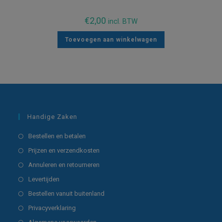
€
2,00
incl. BTW
Toevoegen aan winkelwagen
Handige Zaken
Opent
Bestellen en betalen
in
Opent
Prijzen en verzendkosten
een
in
Opent
Annuleren en retourneren
nieuwe
een
in
Opent
Levertijden
tab
nieuwe
een
in
Opent
Bestellen vanuit buitenland
tab
nieuwe
een
in
Opent
Privacyverklaring
tab
nieuwe
een
in
Opent