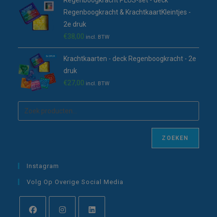
Regenboogkracht PLUS-set - deck
Regenboogkracht & KrachtkaartKleintjes -
2e druk
€
38,00
incl. BTW
Krachtkaarten - deck Regenboogkracht - 2e
druk
€
27,00
incl. BTW
ZOEKEN
Instagram
Volg Op Overige Social Media