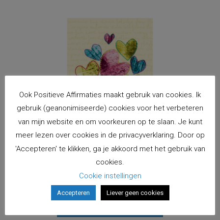
Ook Positieve Affirmaties maakt gebruik van cookies. Ik
gebruik (geanonimiseerde) cookies voor het verbeteren
van mijn website en om voorkeuren op te slaan. Je kunt
meer lezen over cookies in de privacyverklaring. Door op
'Accepteren' te klikken, ga je akkoord met het gebruik van
cookies.
Kaart Hartenwensen omarmd, geel, blauw, roze
Cookie instellingen
€
2,00
incl. BTW
Accepteren
Liever geen cookies
Toevoegen aan winkelwagen