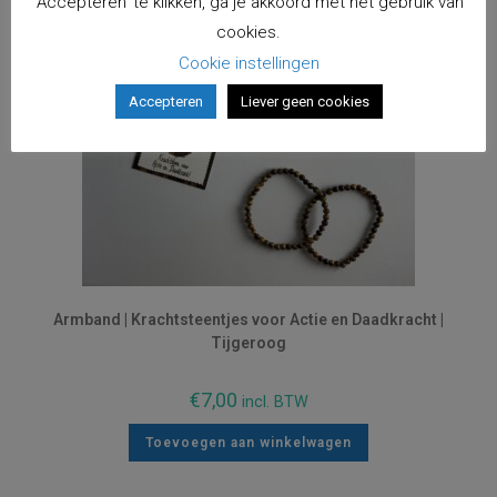
'Accepteren' te klikken, ga je akkoord met het gebruik van
cookies.
Cookie instellingen
Accepteren
Liever geen cookies
Armband | Krachtsteentjes voor Actie en Daadkracht |
Tijgeroog
€
7,00
incl. BTW
Toevoegen aan winkelwagen