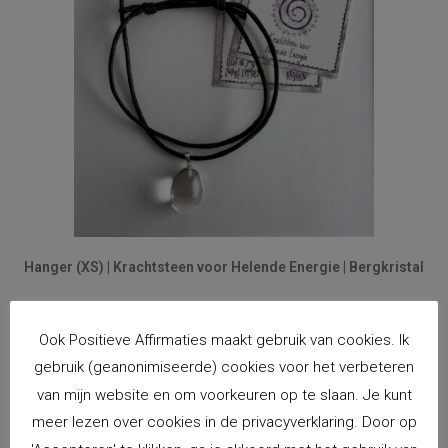
Hanger (XS) | Krachtsteen voor Helende Energie | Bergkristal
€
10,00
incl. BTW
Ook Positieve Affirmaties maakt gebruik van cookies. Ik
Toevoegen aan winkelwagen
gebruik (geanonimiseerde) cookies voor het verbeteren
van mijn website en om voorkeuren op te slaan. Je kunt
meer lezen over cookies in de privacyverklaring. Door op