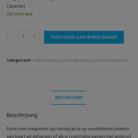
Caracter)
Op voorraad
Mini
A
-
+
TOEVOEGEN AAN WINKELWAGEN
magneten,
l
10
t
stuks
e
Categorieën:
Hulpmiddelen
,
Krachtkaartensets
,
Krachtwenskaarten
aantal
r
n
a
t
i
BESCHRIJVING
v
e
Beschrijving
:
Deze mini-magneten zijn handig als je op verschillende plekken
een kaart wil ophangen of als je regelmatig samen met anderen