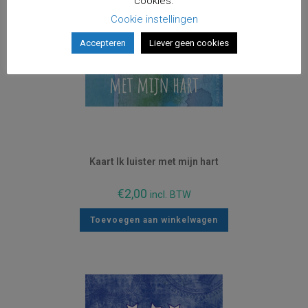
cookies.
Cookie instellingen
Accepteren
Liever geen cookies
Kaart Ik luister met mijn hart
€
2,00
incl. BTW
Toevoegen aan winkelwagen