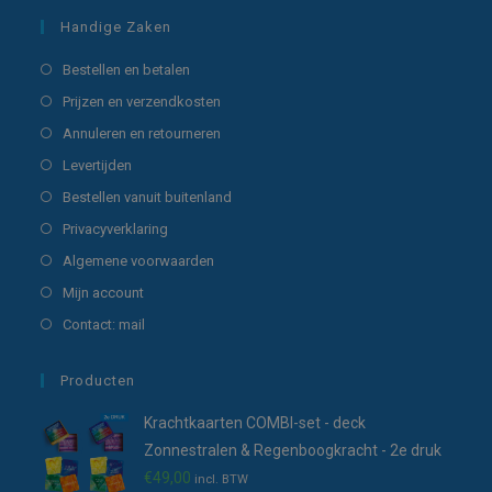
Handige Zaken
Opent
Bestellen en betalen
in
Opent
Prijzen en verzendkosten
een
in
Opent
Annuleren en retourneren
nieuwe
een
in
Opent
Levertijden
tab
nieuwe
een
in
Opent
Bestellen vanuit buitenland
tab
nieuwe
een
in
Opent
Privacyverklaring
tab
nieuwe
een
in
Opent
Algemene voorwaarden
tab
nieuwe
een
in
Opent
Mijn account
tab
nieuwe
een
in
Opent
Contact: mail
tab
nieuwe
een
in
tab
nieuwe
een
Producten
tab
nieuwe
Krachtkaarten COMBI-set - deck
tab
Zonnestralen & Regenboogkracht - 2e druk
€
49,00
incl. BTW