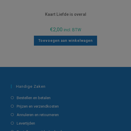
Kaart Liefde is overal
€
2,00
incl. BTW
Toevoegen aan winkelwagen
Handige Zaken
Opent
Bestellen en betalen
in
Opent
Prijzen en verzendkosten
een
in
Opent
Annuleren en retourneren
nieuwe
een
in
Opent
Levertijden
tab
nieuwe
een
in