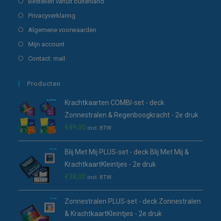
Opent
Bestellen vanuit buitenland
tab
nieuwe
een
in
Opent
Privacyverklaring
tab
nieuwe
een
in
Opent
Algemene voorwaarden
tab
nieuwe
een
in
Opent
Mijn account
tab
nieuwe
een
in
Opent
Contact: mail
tab
nieuwe
een
in
tab
nieuwe
een
Producten
tab
nieuwe
Krachtkaarten COMBI-set - deck
tab
Zonnestralen & Regenboogkracht - 2e druk
€
49,00
incl. BTW
Blij Met Mij PLUS-set - deck Blij Met Mij &
KrachtkaartKleintjes - 2e druk
€
38,00
incl. BTW
Zonnestralen PLUS-set - deck Zonnestralen
& KrachtkaartKleintjes - 2e druk