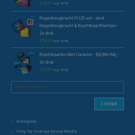
€
38,00
incl. BTW
Regenboogkracht PLUS-set - deck
Regenboogkracht & KrachtkaartKleintjes -
2e druk
€
38,00
incl. BTW
Krachtkaarten Met Caracter - Blij Met Mij -
2e druk
€
27,00
incl. BTW
ZOEKEN
Instagram
Volg Op Overige Social Media