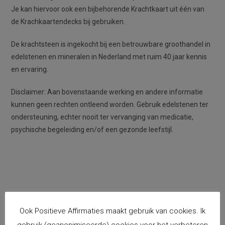
Je kan hiervoor ook een bijbehorende Krachtkaart uit één van
de Krachkaartendecks bij gebruiken.
De krachtsteen is ingekocht bij een betrouwbare groothandel in
edelstenen en mineralen in Nederland met ruim 40 jaar kennis
en ervaring.
Disclaimer: Aan bovenstaande werking en andere informatie
kunnen geen rechten ontleend worden. Gebruik edelstenen ter
ondersteuning, echter nooit ter vervanging van medicatie,
psychische begeleiding en/of een gezonde leefstijl.
Ook Positieve Affirmaties maakt gebruik van cookies. Ik
gebruik (geanonimiseerde) cookies voor het verbeteren