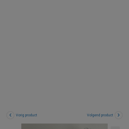
t (S) |
Labradorie
t
Vorig product
Volgend product