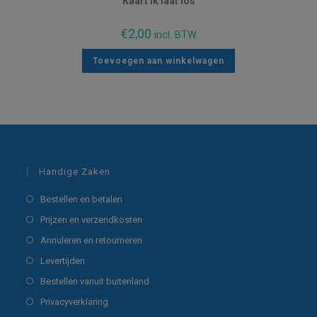
Kaart Ik laat los
€
2,00
incl. BTW
Toevoegen aan winkelwagen
Handige Zaken
Opent
Bestellen en betalen
in
Opent
Prijzen en verzendkosten
een
in
Opent
Annuleren en retourneren
nieuwe
een
in
Opent
Levertijden
tab
nieuwe
een
in
Opent
Bestellen vanuit buitenland
tab
nieuwe
een
in
Opent
Privacyverklaring
tab
nieuwe
een