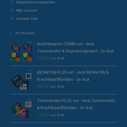
in
Opent
Algemene voorwaarden
tab
nieuwe
een
in
Opent
Mijn account
tab
nieuwe
een
in
Opent
Contact: mail
tab
nieuwe
een
in
tab
nieuwe
een
Producten
tab
nieuwe
Krachtkaarten COMBI-set - deck
tab
Zonnestralen & Regenboogkracht - 2e druk
€
49,00
incl. BTW
Blij Met Mij PLUS-set - deck Blij Met Mij &
KrachtkaartKleintjes - 2e druk
€
38,00
incl. BTW
Zonnestralen PLUS-set - deck Zonnestralen
& KrachtkaartKleintjes - 2e druk
€
38,00
incl. BTW