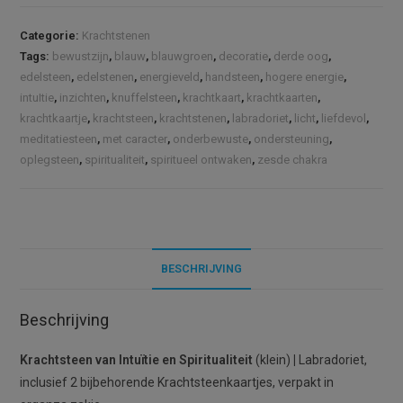
Intuïtie
t
en
e
Categorie:
Krachtstenen
Spiritualiteit
r
Tags:
bewustzijn
,
blauw
,
blauwgroen
,
decoratie
,
derde oog
,
(S)
n
edelsteen
,
edelstenen
,
energieveld
,
handsteen
,
hogere energie
,
|
a
intuItie
,
inzichten
,
knuffelsteen
,
krachtkaart
,
krachtkaarten
,
Labradoriet
t
krachtkaartje
,
krachtsteen
,
krachtstenen
,
labradoriet
,
licht
,
liefdevol
,
aantal
meditatiesteen
,
met caracter
,
onderbewuste
,
ondersteuning
,
i
oplegsteen
,
spiritualiteit
,
spiritueel ontwaken
,
zesde chakra
v
e
:
BESCHRIJVING
Beschrijving
Krachtsteen van Intuïtie en Spiritualiteit
(klein)
|
Labradoriet,
inclusief 2 bijbehorende Krachtsteenkaartjes, verpakt in