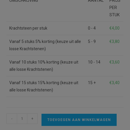
OMSCHRIJVING
AANTAL
PRIJS
PER
STUK
Krachtsteen per stuk
0 - 4
€
4,00
Vanaf 5 stuks 5% korting (keuze uit alle
5 - 9
€
3,80
losse Krachtstenen)
Vanaf 10 stuks 10% korting (keuze uit
10 - 14
€
3,60
alle losse Krachtstenen)
Vanaf 15 stuks 15% korting (keuze uit
15 +
€
3,40
alle losse Krachtstenen)
Krachtsteen
A
-
+
TOEVOEGEN AAN WINKELWAGEN
van
l