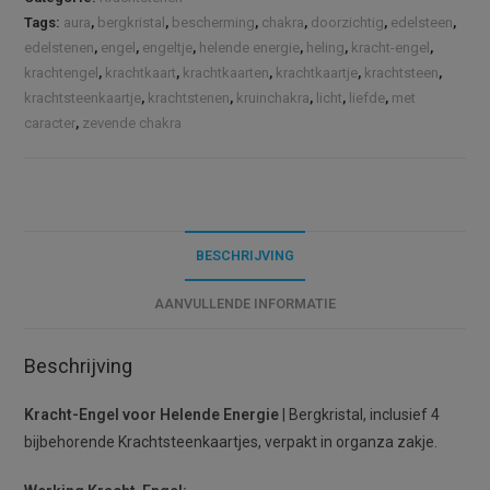
Energie
r
Tags:
aura
,
bergkristal
,
bescherming
,
chakra
,
doorzichtig
,
edelsteen
,
(S)
n
edelstenen
,
engel
,
engeltje
,
helende energie
,
heling
,
kracht-engel
,
|
a
krachtengel
,
krachtkaart
,
krachtkaarten
,
krachtkaartje
,
krachtsteen
,
Bergkristal
t
krachtsteenkaartje
,
krachtstenen
,
kruinchakra
,
licht
,
liefde
,
met
aantal
caracter
,
zevende chakra
i
v
e
:
BESCHRIJVING
AANVULLENDE INFORMATIE
Beschrijving
Kracht-Engel voor Helende Energie
| Bergkristal, inclusief 4
bijbehorende Krachtsteenkaartjes, verpakt in organza zakje.