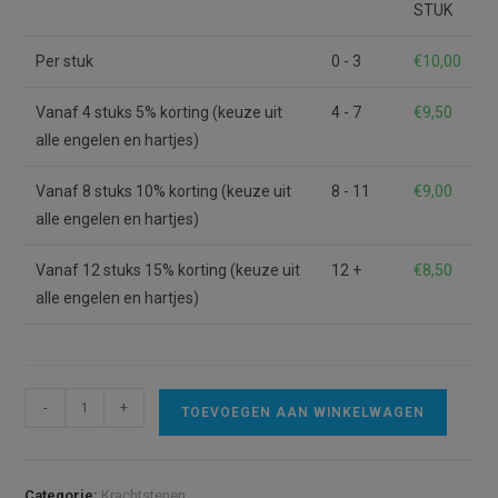
STUK
Per stuk
0 - 3
€
10,00
Vanaf 4 stuks 5% korting (keuze uit
4 - 7
€
9,50
alle engelen en hartjes)
Vanaf 8 stuks 10% korting (keuze uit
8 - 11
€
9,00
alle engelen en hartjes)
Vanaf 12 stuks 15% korting (keuze uit
12 +
€
8,50
alle engelen en hartjes)
Kracht-
A
-
+
TOEVOEGEN AAN WINKELWAGEN
Engel
l
voor
t
Helende
e
Categorie:
Krachtstenen