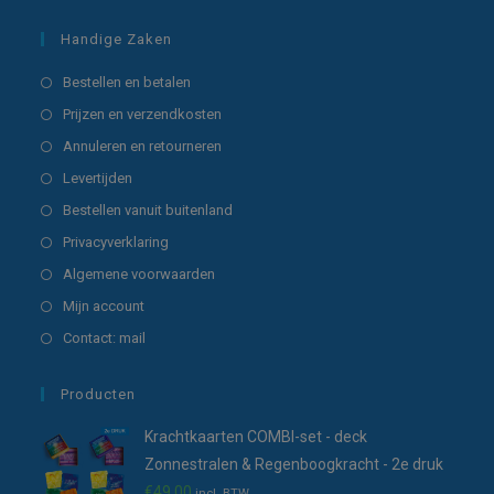
Handige Zaken
Opent
Bestellen en betalen
in
Opent
Prijzen en verzendkosten
een
in
Opent
Annuleren en retourneren
nieuwe
een
in
Opent
Levertijden
tab
nieuwe
een
in
Opent
Bestellen vanuit buitenland
tab
nieuwe
een
in
Opent
Privacyverklaring
tab
nieuwe
een
in
Opent
Algemene voorwaarden
tab
nieuwe
een
in
Opent
Mijn account
tab
nieuwe
een
in
Opent
Contact: mail
tab
nieuwe
een
in
tab
nieuwe
een
Producten
tab
nieuwe
Krachtkaarten COMBI-set - deck
tab
Zonnestralen & Regenboogkracht - 2e druk
€
49,00
incl. BTW