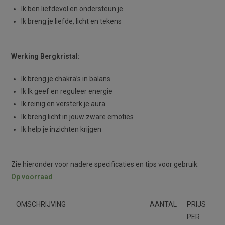
Ik ben liefdevol en ondersteun je
Ik breng je liefde, licht en tekens
Werking Bergkristal:
Ik breng je chakra’s in balans
Ik Ik geef en reguleer energie
Ik reinig en versterk je aura
Ik breng licht in jouw zware emoties
Ik help je inzichten krijgen
Zie hieronder voor nadere specificaties en tips voor gebruik.
Op voorraad
OMSCHRIJVING
AANTAL
PRIJS
PER