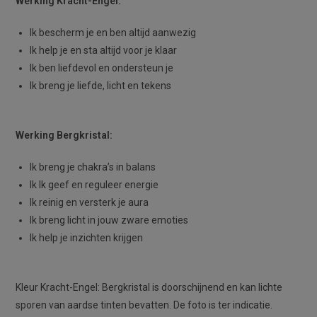
Werking Kracht-Engel:
Ik bescherm je en ben altijd aanwezig
Ik help je en sta altijd voor je klaar
Ik ben liefdevol en ondersteun je
Ik breng je liefde, licht en tekens
Werking Bergkristal:
Ik breng je chakra’s in balans
Ik Ik geef en reguleer energie
Ik reinig en versterk je aura
Ik breng licht in jouw zware emoties
Ik help je inzichten krijgen
Kleur Kracht-Engel: Bergkristal is doorschijnend en kan lichte
sporen van aardse tinten bevatten. De foto is ter indicatie.