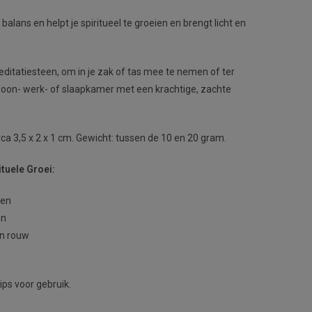
alans en helpt je spiritueel te groeien en brengt licht en
ditatiesteen, om in je zak of tas mee te nemen of ter
 woon- werk- of slaapkamer met een krachtige, zachte
rca 3,5 x 2 x 1 cm. Gewicht: tussen de 10 en 20 gram.
tuele Groei:
nen
en
en rouw
ips voor gebruik.