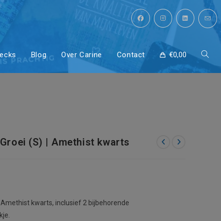
uele Groei
decks
Blog
Over Carine
Contact
€
0,00
Toggl
site
zoeke
 Groei (S) | Amethist kwarts
 | Amethist kwarts, inclusief 2 bijbehorende
kje.