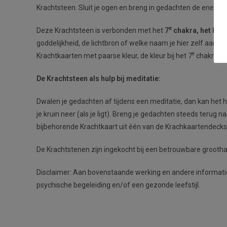
Krachtsteen. Sluit je ogen en breng in gedachten de energi
e
Deze Krachtsteen is verbonden met het
7
chakra, het Kru
goddelijkheid, de lichtbron of welke naam je hier zelf aan 
e
Krachtkaarten met paarse kleur, de kleur bij het 7
chakra, la
De Krachtsteen als hulp bij meditatie:
Dwalen je gedachten af tijdens een meditatie, dan kan het he
je kruin neer (als je ligt). Breng je gedachten steeds terug
bijbehorende Krachtkaart uit één van de Krachkaartendecks 
De Krachtstenen zijn ingekocht bij een betrouwbare grootha
Disclaimer: Aan bovenstaande werking en andere informatie
psychische begeleiding en/of een gezonde leefstijl.