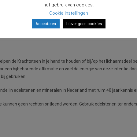
het gebruik van cookies.
e van jouw woorden over in de edelsteen.
Cookie instellingen
inchakra
. Dit chakra heeft als basisrecht het recht om te weten en te l
Accepteren
Liever geen cookies
wilt geven. Ben je in het bezit van de Krachtkaartendeck Zonnestralen en
ten inspireren.
lpen de Krachtsteen in je hand te houden of bij/op het lichaamsdeel beho
 naar een bijbehorende affirmatie en voel de energie van deze intentie d
bij gebruiken.
ndel in edelstenen en mineralen in Nederland met ruim 40 jaar kennis e
 kunnen geen rechten ontleend worden. Gebruik edelstenen ter onderste