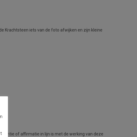
de Krachtsteen iets van de foto afwijken en zijn kleine
en
t
tentie of affirmatie in lijn is met de werking van deze