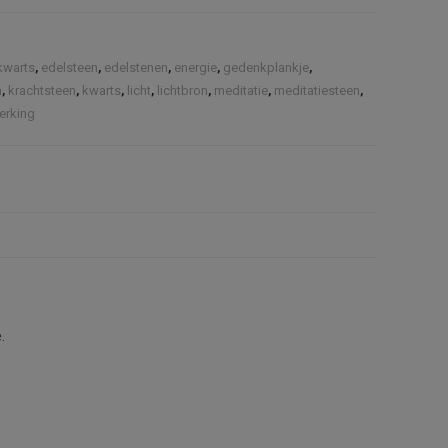
t
e
r
kwarts
,
edelsteen
,
edelstenen
,
energie
,
gedenkplankje
,
n
n
,
krachtsteen
,
kwarts
,
licht
,
lichtbron
,
meditatie
,
meditatiesteen
,
a
erking
t
i
v
e
:
.