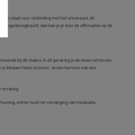
eren en staat voor verbinding met het universum, de
/of Regenboogkracht, dan kan je je door de affirmaties op de
rende bij dit chakra. In dit geval leg je de steen net boven
oor je lichaam heen stromen. Je kan hiervoor ook een
n ervaring.
uning, echter nooit ter vervanging van medicatie,