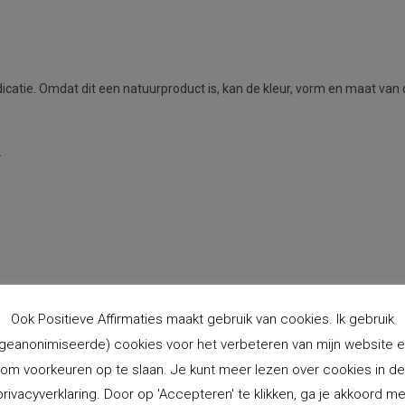
ndicatie. Omdat dit een natuurproduct is, kan de kleur, vorm en maat van 
.
zonlicht.
Ook Positieve Affirmaties maakt gebruik van cookies. Ik gebruik
geanonimiseerde) cookies voor het verbeteren van mijn website 
atie laden:
om voorkeuren op te slaan. Je kunt meer lezen over cookies in de
privacyverklaring. Door op 'Accepteren' te klikken, ga je akkoord me
matie die je aan deze Krachtsteen mee wilt geven. Zorg ervoor dat deze in