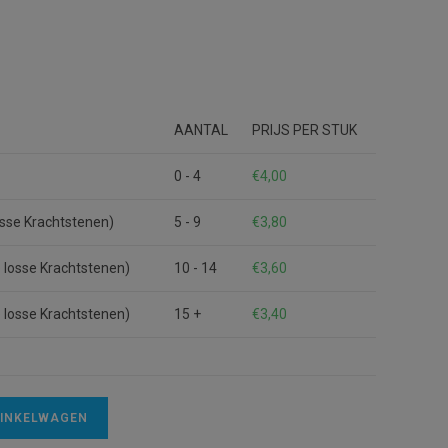
AANTAL
PRIJS PER STUK
0 - 4
€
4,00
losse Krachtstenen)
5 - 9
€
3,80
e losse Krachtstenen)
10 - 14
€
3,60
e losse Krachtstenen)
15 +
€
3,40
A
WINKELWAGEN
l