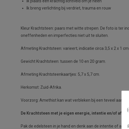
Ik plaats een krachtig lichtveld om je heen
Ik breng verlichting bij verdriet, trauma en rouw
Kleur Krachtsteen: paars met witte strepen. De foto is ter i
oneffenheden en imperfecties niet uit te sluiten.
Afmeting Krachtsteen: varieert; indicatie circa 3,5 x 2 x 1 cm
Gewicht Krachtsteen: tussen de 10 en 20 gram.
Afmeting Krachtsteenkaartjes: 5,7 x 5,7 cm.
Herkomst: Zuid-Afrika.
Voorzorg: Amethist kan wat verbleken bij een teveel aan fel 
(
De Krachtsteen met je eigen energie, intentie en/of affirm
Pak de edelsteen in je hand en denk aan de intentie of affir