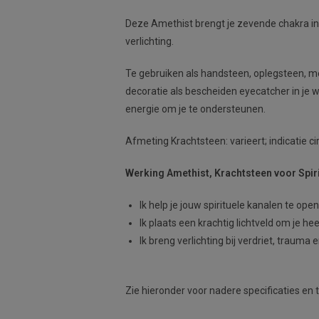
Deze Amethist brengt je zevende chakra in b
verlichting.
Te gebruiken als handsteen, oplegsteen, me
decoratie als bescheiden eyecatcher in je
energie om je te ondersteunen.
Afmeting Krachtsteen: varieert; indicatie ci
Werking Amethist, Krachtsteen voor Spiri
Ik help je jouw spirituele kanalen te ope
Ik plaats een krachtig lichtveld om je he
Ik breng verlichting bij verdriet, trauma 
Zie hieronder voor nadere specificaties en t