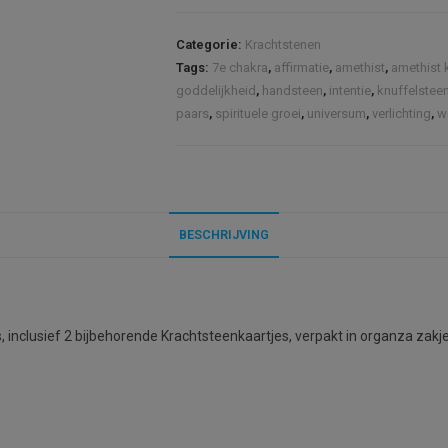
Spirituele
Groei
Categorie:
Krachtstenen
(S)
Tags:
7e chakra
,
affirmatie
,
amethist
,
amethist 
|
goddelijkheid
,
handsteen
,
intentie
,
knuffelstee
Amethist
paars
,
spirituele groei
,
universum
,
verlichting
,
w
kwarts
aantal
BESCHRIJVING
s, inclusief 2 bijbehorende Krachtsteenkaartjes, verpakt in organza zakje