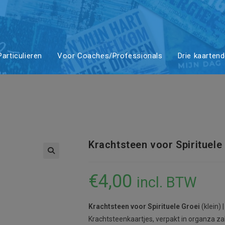
n voor Spirit
articulieren
Voor Coaches/Professionals
Drie kaarten
hist kwarts
Krachtsteen voor Spirituele
€
4,00
incl. BTW
Krachtsteen voor Spirituele Groei
(klein)
Krachtsteenkaartjes, verpakt in organza za