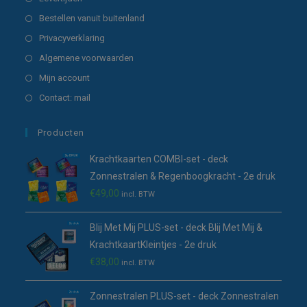
tab
nieuwe
een
in
Opent
Bestellen vanuit buitenland
tab
nieuwe
een
in
Opent
Privacyverklaring
tab
nieuwe
een
in
Opent
Algemene voorwaarden
tab
nieuwe
een
in
Opent
Mijn account
tab
nieuwe
een
in
Opent
Contact: mail
tab
nieuwe
een
in
tab
nieuwe
een
Producten
tab
nieuwe
Krachtkaarten COMBI-set - deck
tab
Zonnestralen & Regenboogkracht - 2e druk
€
49,00
incl. BTW
Blij Met Mij PLUS-set - deck Blij Met Mij &
KrachtkaartKleintjes - 2e druk
€
38,00
incl. BTW
Zonnestralen PLUS-set - deck Zonnestralen