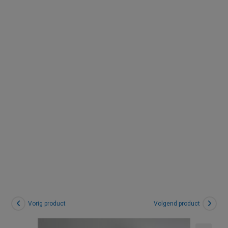
Liefde (S) |
Rozenkwar
ts
Vorig product
Volgend product