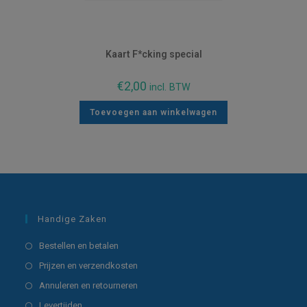
Kaart F*cking special
€
2,00
incl. BTW
Toevoegen aan winkelwagen
Handige Zaken
Opent
Bestellen en betalen
in
Opent
Prijzen en verzendkosten
een
in
Opent
Annuleren en retourneren
nieuwe
een
in
Opent
Levertijden