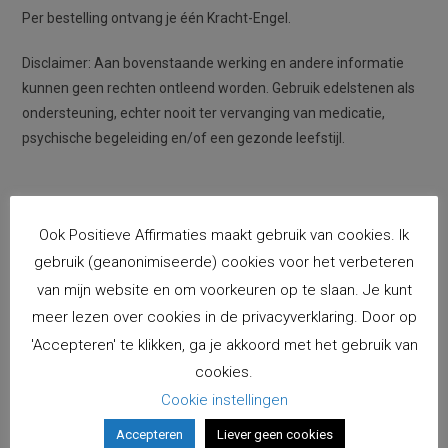
Per bestelling ontvang je één Kracht-Engel.
Disclaimer: Aan bovenstaande werking en andere informatie
kunnen geen rechten ontleend worden. Gebruik edelstenen als
ondersteuning, echter nooit ter vervanging van medicatie,
psychische begeleiding en/of een gezonde leefstijl.
Ook Positieve Affirmaties maakt gebruik van cookies. Ik
gebruik (geanonimiseerde) cookies voor het verbeteren
van mijn website en om voorkeuren op te slaan. Je kunt
meer lezen over cookies in de privacyverklaring. Door op
'Accepteren' te klikken, ga je akkoord met het gebruik van
cookies.
Cookie instellingen
Accepteren
Liever geen cookies