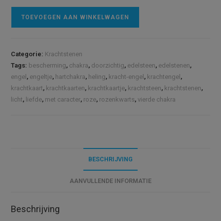
Kracht-
A
TOEVOEGEN AAN WINKELWAGEN
Engel
l
van
t
Onvoorwaardelijke
e
Categorie:
Krachtstenen
Liefde
r
Tags:
bescherming
,
chakra
,
doorzichtig
,
edelsteen
,
edelstenen
,
(S)
n
engel
,
engeltje
,
hartchakra
,
heling
,
kracht-engel
,
krachtengel
,
|
a
krachtkaart
,
krachtkaarten
,
krachtkaartje
,
krachtsteen
,
krachtstenen
,
Rozenkwarts
t
licht
,
liefde
,
met caracter
,
roze
,
rozenkwarts
,
vierde chakra
aantal
i
v
e
:
BESCHRIJVING
AANVULLENDE INFORMATIE
Beschrijving