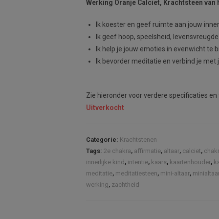
Werking Oranje Calciet, Krachtsteen van h
Ik koester en geef ruimte aan jouw innerl
Ik geef hoop, speelsheid, levensvreugde
Ik help je jouw emoties in evenwicht te 
Ik bevorder meditatie en verbind je met
Zie hieronder voor verdere specificaties en 
Uitverkocht
Categorie:
Krachtstenen
Tags:
2e chakra
,
affirmatie
,
altaar
,
calciet
,
chak
innerlijke kind
,
intentie
,
kaars
,
kaartenhouder
,
k
meditatie
,
meditatiesteen
,
mini-altaar
,
minialtaa
werking
,
zachtheid