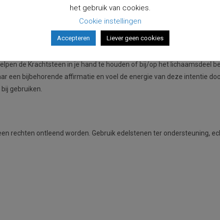
het gebruik van cookies.
raal Chakra
. Dit chakra heeft als basisrecht het recht om te voelen en p
an je je door de affirmaties op de Krachtkaarten met oranje kleur, de 
Cookie instellingen
Accepteren
Liever geen cookies
lpen de Krachtsteen in je hand te houden of bij/op het lichaamsdeel beho
 naar een bijbehorende affirmatie en voel de energie van deze intentie d
bij gebruiken.
 rechten ontleend worden. Gebruik edelstenen ter ondersteuning, echt