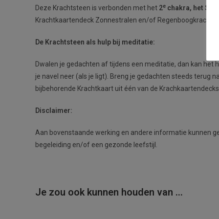
e
Deze Krachtsteen is verbonden met het
2
chakra, het Sac
Krachtkaartendeck Zonnestralen en/of Regenboogkracht, dan k
De Krachtsteen als hulp bij meditatie:
Dwalen je gedachten af tijdens een meditatie, dan kan het he
je navel neer (als je ligt). Breng je gedachten steeds terug
bijbehorende Krachtkaart uit één van de Krachkaartendecks 
Disclaimer:
Aan bovenstaande werking en andere informatie kunnen geen
begeleiding en/of een gezonde leefstijl.
Je zou ook kunnen houden van …