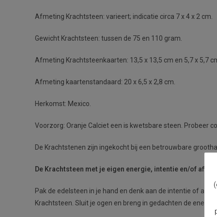
Afmeting Krachtsteen: varieert; indicatie circa 7 x 4 x 2 cm.
Gewicht Krachtsteen: tussen de 75 en 110 gram.
Afmeting Krachtsteenkaarten: 13,5 x 13,5 cm en 5,7 x 5,7 c
Afmeting kaartenstandaard: 20 x 6,5 x 2,8 cm.
Herkomst: Mexico.
Voorzorg: Oranje Calciet een is kwetsbare steen. Probeer c
De Krachtstenen zijn ingekocht bij een betrouwbare grootha
De Krachtsteen met je eigen energie, intentie en/of affirm
(
Pak de edelsteen in je hand en denk aan de intentie of affir
Krachtsteen. Sluit je ogen en breng in gedachten de energi