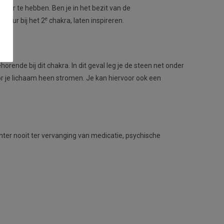
lezier te hebben. Ben je in het bezit van de
e
kleur bij het 2
chakra, laten inspireren.
rende bij dit chakra. In dit geval leg je de steen net onder
oor je lichaam heen stromen. Je kan hiervoor ook een
er nooit ter vervanging van medicatie, psychische