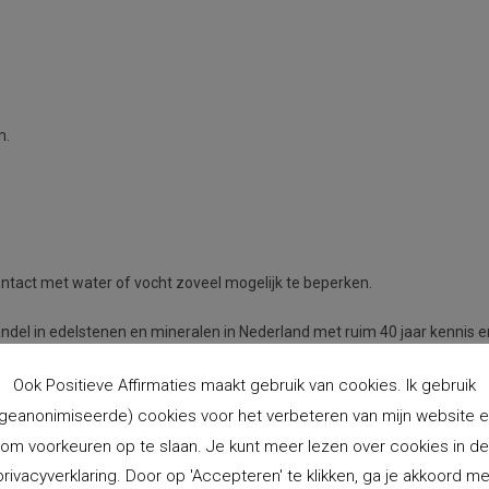
m.
ontact met water of vocht zoveel mogelijk te beperken.
ndel in edelstenen en mineralen in Nederland met ruim 40 jaar kennis e
atie laden:
Ook Positieve Affirmaties maakt gebruik van cookies. Ik gebruik
geanonimiseerde) cookies voor het verbeteren van mijn website 
matie die je aan deze Krachtsteen mee wilt geven. Zorg ervoor dat deze in
om voorkeuren op te slaan. Je kunt meer lezen over cookies in de
e van jouw woorden over in de edelsteen.
privacyverklaring. Door op 'Accepteren' te klikken, ga je akkoord me