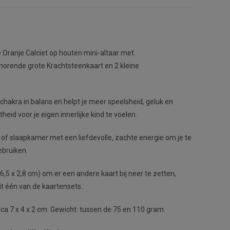
 Oranje Calciet op houten mini-altaar met
horende grote Krachtsteenkaart en 2 kleine
chakra in balans en helpt je meer speelsheid, geluk en
eid voor je eigen innerlijke kind te voelen.
 of slaapkamer met een liefdevolle, zachte energie om je te
ebruiken.
,5 x 2,8 cm) om er een andere kaart bij neer te zetten,
it één van de kaartensets.
irca 7 x 4 x 2 cm. Gewicht: tussen de 75 en 110 gram.