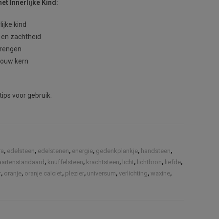
et Innerlijke Kind:
ijke kind
 en zachtheid
brengen
 jouw kern
tips voor gebruik.
ra
,
edelsteen
,
edelstenen
,
energie
,
gedenkplankje
,
handsteen
,
aartenstandaard
,
knuffelsteen
,
krachtsteen
,
licht
,
lichtbron
,
liefde
,
r
,
oranje
,
oranje calciet
,
plezier
,
universum
,
verlichting
,
waxine
,