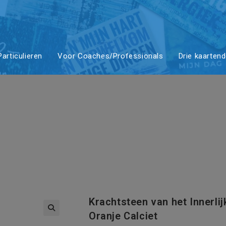
n van het Inn
articulieren
Voor Coaches/Professionals
Drie kaarten
p mini-altaar
ciet
Krachtsteen van het Innerlij
Oranje Calciet