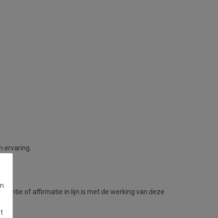
n ervaring.
en
tentie of affirmatie in lijn is met de werking van deze
t