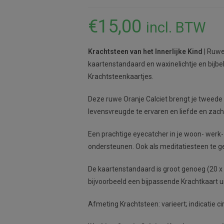
€
15,00
incl. BTW
Krachtsteen van het Innerlijke Kind
| Ruwe
kaartenstandaard en waxinelichtje en bijbe
Krachtsteenkaartjes.
Deze ruwe Oranje Calciet brengt je tweede 
levensvreugde te ervaren en liefde en zachth
Een prachtige eyecatcher in je woon- werk-
ondersteunen. Ook als meditatiesteen te g
De kaartenstandaard is groot genoeg (20 x 6
bijvoorbeeld een bijpassende Krachtkaart u
Afmeting Krachtsteen: varieert; indicatie c