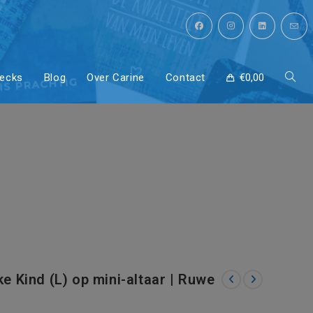
erlijke
decks
Blog
Over Carine
Contact
€
0,00
Toggl
 | Ruwe
site
zoeke
ke Kind (L) op mini-altaar | Ruwe