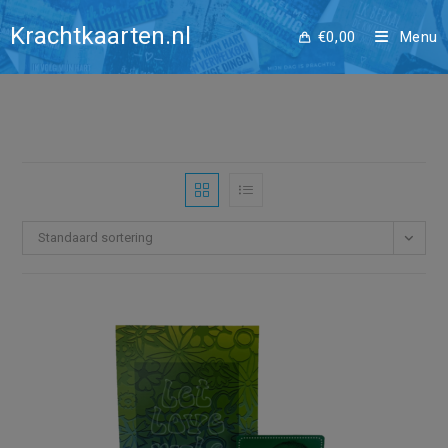
Ga
waxine
Krachtkaarten.nl
naar
€
0,00
Menu
inhoud
Standaard sortering