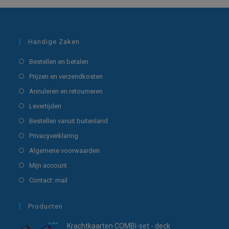
Handige Zaken
Opent
Bestellen en betalen
in
Opent
Prijzen en verzendkosten
een
in
Opent
Annuleren en retourneren
nieuwe
een
in
Opent
Levertijden
tab
nieuwe
een
in
Opent
Bestellen vanuit buitenland
tab
nieuwe
een
in
Opent
Privacyverklaring
tab
nieuwe
een
in
Opent
Algemene voorwaarden
tab
nieuwe
een
in
Opent
Mijn account
tab
nieuwe
een
in
Opent
Contact: mail
tab
nieuwe
een
in
tab
nieuwe
een
Producten
tab
nieuwe
Krachtkaarten COMBI-set - deck