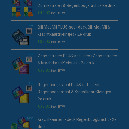
tab
Zonnestralen & Regenboogkracht - 2e druk
€
49,00
incl. BTW
Blij Met Mij PLUS-set - deck Blij Met Mij &
KrachtkaartKleintjes - 2e druk
€
38,00
incl. BTW
Zonnestralen PLUS-set - deck Zonnestralen
& KrachtkaartKleintjes - 2e druk
€
38,00
incl. BTW
Regenboogkracht PLUS-set - deck
Regenboogkracht & KrachtkaartKleintjes -
2e druk
€
38,00
incl. BTW
Krachtkaarten - deck Regenboogkracht - 2e
druk