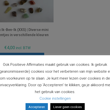
 Ik-Ben-Ik (XXS) | Diverse mini
ntjes in verschillende kleuren
€
4,00
incl. BTW
evoegen aan winkelwagen
Ook Positieve Affirmaties maakt gebruik van cookies. Ik gebruik
geanonimiseerde) cookies voor het verbeteren van mijn website 
om voorkeuren op te slaan. Je kunt meer lezen over cookies in de
cten
Instagram
privacyverklaring. Door op 'Accepteren' te klikken, ga je akkoord me
Volg Op Overige Social Med
Krachtkaarten COMBI-set -
het gebruik van cookies.
deck Zonnestralen &
Cookie instellingen
Regenboogkracht - 2e druk
€
49,00
incl. BTW
Accepteren
Liever geen cookies
Opent
Opent
Opent