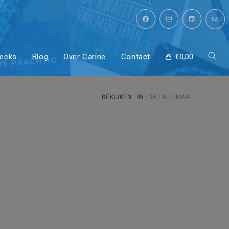
decks
Blog
Over Carine
Contact
€
0,00
Toggl
site
BEKIJKEN:
48
96
ALLEMAAL
zoeke