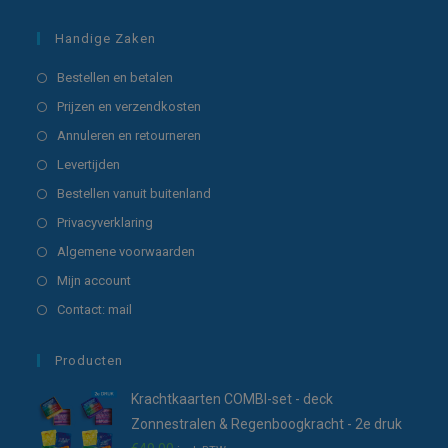
Handige Zaken
Opent
Bestellen en betalen
in
Opent
Prijzen en verzendkosten
een
in
Opent
Annuleren en retourneren
nieuwe
een
in
Opent
Levertijden
tab
nieuwe
een
in
Opent
Bestellen vanuit buitenland
tab
nieuwe
een
in
Opent
Privacyverklaring
tab
nieuwe
een
in
Opent
Algemene voorwaarden
tab
nieuwe
een
in
Opent
Mijn account
tab
nieuwe
een
in
Opent
Contact: mail
tab
nieuwe
een
in
tab
nieuwe
een
Producten
tab
nieuwe
Krachtkaarten COMBI-set - deck
tab
Zonnestralen & Regenboogkracht - 2e druk