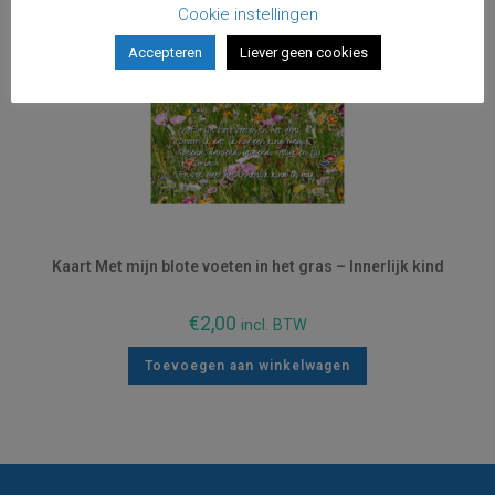
Cookie instellingen
Accepteren
Liever geen cookies
Kaart Met mijn blote voeten in het gras – Innerlijk kind
€
2,00
incl. BTW
Toevoegen aan winkelwagen