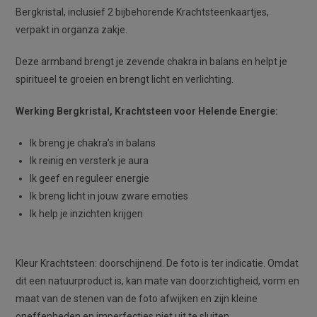
Bergkristal, inclusief 2 bijbehorende Krachtsteenkaartjes,
verpakt in organza zakje.
Deze armband brengt je zevende chakra in balans en helpt je
spiritueel te groeien en brengt licht en verlichting.
Werking Bergkristal, Krachtsteen voor Helende Energie:
Ik breng je chakra’s in balans
Ik reinig en versterk je aura
Ik geef en reguleer energie
Ik breng licht in jouw zware emoties
Ik help je inzichten krijgen
Kleur Krachtsteen: doorschijnend. De foto is ter indicatie. Omdat
dit een natuurproduct is, kan mate van doorzichtigheid, vorm en
maat van de stenen van de foto afwijken en zijn kleine
oneffenheden en imperfecties niet uit te sluiten.