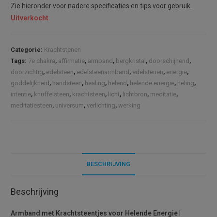
Zie hieronder voor nadere specificaties en tips voor gebruik.
Uitverkocht
Categorie:
Krachtstenen
Tags:
7e chakra
,
affirmatie
,
armband
,
bergkristal
,
doorschijnend
,
doorzichtig
,
edelsteen
,
edelsteenarmband
,
edelstenen
,
energie
,
goddelijkheid
,
handsteen
,
healing
,
helend
,
helende energie
,
heling
,
intentie
,
knuffelsteen
,
krachtsteen
,
licht
,
lichtbron
,
meditatie
,
meditatiesteen
,
universum
,
verlichting
,
werking
BESCHRIJVING
Beschrijving
Armband met Krachtsteentjes voor Helende Energie
|