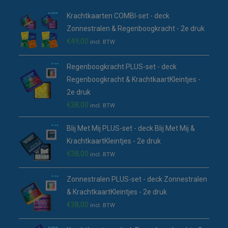
tab
nieuwe
Krachtkaarten COMBI-set - deck
tab
Zonnestralen & Regenboogkracht - 2e druk
€
49,00
incl. BTW
Regenboogkracht PLUS-set - deck
Regenboogkracht & KrachtkaartKleintjes -
2e druk
€
38,00
incl. BTW
Blij Met Mij PLUS-set - deck Blij Met Mij &
KrachtkaartKleintjes - 2e druk
€
38,00
incl. BTW
Zonnestralen PLUS-set - deck Zonnestralen
& KrachtkaartKleintjes - 2e druk
€
38,00
incl. BTW