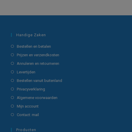
Handige Zaken
Opent
Bestellen en betalen
in
Opent
Prijzen en verzendkosten
een
in
Opent
Annuleren en retourneren
nieuwe
een
in
Opent
Levertijden
tab
nieuwe
een
in
Opent
Bestellen vanuit buitenland
tab
nieuwe
een
in
Opent
Privacyverklaring
tab
nieuwe
een
in
Opent
Algemene voorwaarden
tab
nieuwe
een
in
Opent
Mijn account
tab
nieuwe
een
in
Opent
Contact: mail
tab
nieuwe
een
in
tab
nieuwe
een
Producten