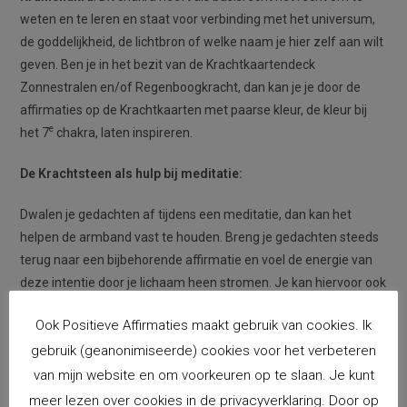
weten en te leren en staat voor verbinding met het universum,
de goddelijkheid, de lichtbron of welke naam je hier zelf aan wilt
geven. Ben je in het bezit van de Krachtkaartendeck
Zonnestralen en/of Regenboogkracht, dan kan je je door de
affirmaties op de Krachtkaarten met paarse kleur, de kleur bij
e
het 7
chakra, laten inspireren.
De Krachtsteen als hulp bij meditatie:
Dwalen je gedachten af tijdens een meditatie, dan kan het
helpen de armband vast te houden. Breng je gedachten steeds
terug naar een bijbehorende affirmatie en voel de energie van
deze intentie door je lichaam heen stromen. Je kan hiervoor ook
een bijbehorende Krachtkaart uit één van de Krachkaartendecks
Ook Positieve Affirmaties maakt gebruik van cookies. Ik
bij gebruiken.
gebruik (geanonimiseerde) cookies voor het verbeteren
De Krachtstenen zijn ingekocht bij een betrouwbare
van mijn website en om voorkeuren op te slaan. Je kunt
groothandel in edelstenen en mineralen in Nederland met ruim
meer lezen over cookies in de privacyverklaring. Door op