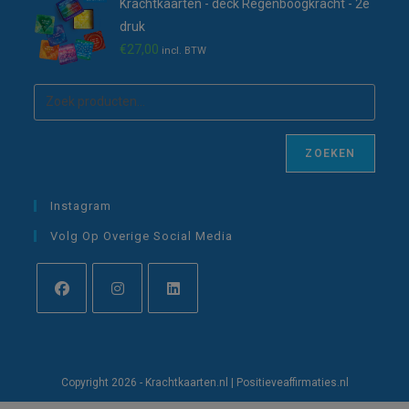
Krachtkaarten - deck Regenboogkracht - 2e
druk
€
27,00
incl. BTW
ZOEKEN
Instagram
Volg Op Overige Social Media
Opent
Opent
Opent
in
in
in
een
een
een
Copyright 2026 - Krachtkaarten.nl | Positieveaffirmaties.nl
nieuwe
nieuwe
nieuwe