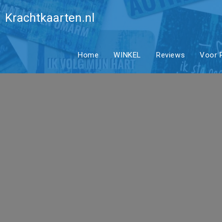
Ga
Edelsteens
Krachtkaarten.nl
naar
inhoud
Home
WINKEL
Reviews
Voor P
Krachtste
Onvoorwaar
Rozenkwar