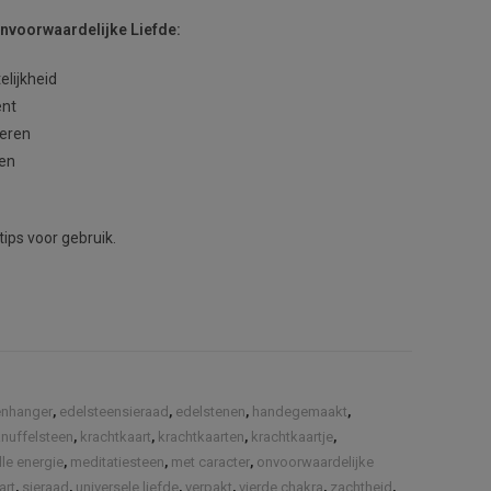
nvoorwaardelijke Liefde:
elijkheid
ent
deren
men
tips voor gebruik.
enhanger
,
edelsteensieraad
,
edelstenen
,
handegemaakt
,
knuffelsteen
,
krachtkaart
,
krachtkaarten
,
krachtkaartje
,
lle energie
,
meditatiesteen
,
met caracter
,
onvoorwaardelijke
art
,
sieraad
,
universele liefde
,
verpakt
,
vierde chakra
,
zachtheid
,