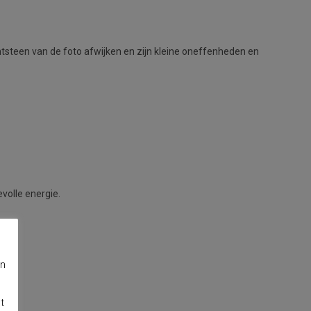
chtsteen van de foto afwijken en zijn kleine oneffenheden en
volle energie.
en
t