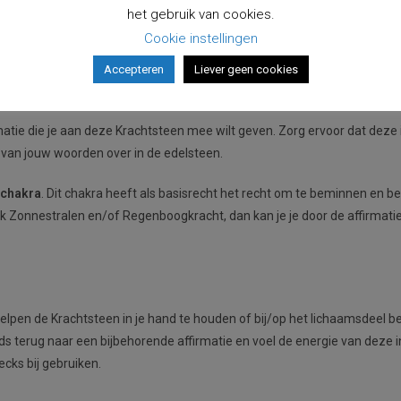
fel zonlicht.
het gebruik van cookies.
Cookie instellingen
l in edelstenen en mineralen in Nederland met ruim 40 jaar kennis en er
Accepteren
Liever geen cookies
atie laden:
matie die je aan deze Krachtsteen mee wilt geven. Zorg ervoor dat deze in
e van jouw woorden over in de edelsteen.
tchakra
. Dit chakra heeft als basisrecht het recht om te beminnen en b
ck Zonnestralen en/of Regenboogkracht, dan kan je je door de affirmaties
lpen de Krachtsteen in je hand te houden of bij/op het lichaamsdeel beho
eds terug naar een bijbehorende affirmatie en voel de energie van deze 
cks bij gebruiken.