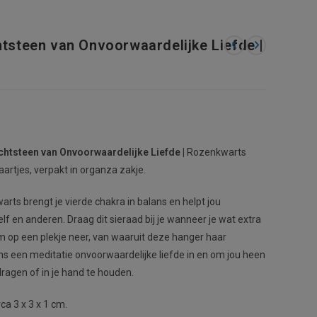
htsteen van Onvoorwaardelijke Liefde |
htsteen van Onvoorwaardelijke Liefde
|
Rozenkwarts
aartjes, verpakt in organza zakje.
ts brengt je vierde chakra in balans en helpt jou
lf en anderen. Draag dit sieraad bij je wanneer je wat extra
em op een plekje neer, van waaruit deze hanger haar
dens een meditatie onvoorwaardelijke liefde in en om jou heen
dragen of in je hand te houden.
ca 3 x 3 x 1 cm.