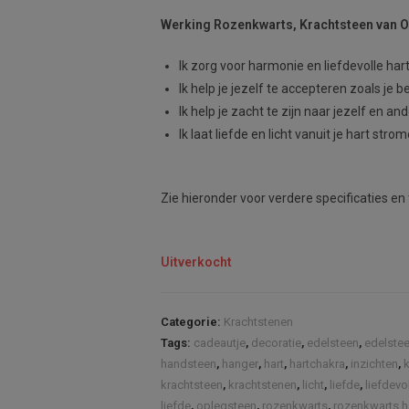
Werking Rozenkwarts, Krachtsteen van O
Ik zorg voor harmonie en liefdevolle hart
Ik help je jezelf te accepteren zoals je b
Ik help je zacht te zijn naar jezelf en an
Ik laat liefde en licht vanuit je hart stro
Zie hieronder voor verdere specificaties en 
Uitverkocht
Categorie:
Krachtstenen
Tags:
cadeautje
,
decoratie
,
edelsteen
,
edelste
handsteen
,
hanger
,
hart
,
hartchakra
,
inzichten
,
krachtsteen
,
krachtstenen
,
licht
,
liefde
,
liefdevo
liefde
,
oplegsteen
,
rozenkwarts
,
rozenkwarts h