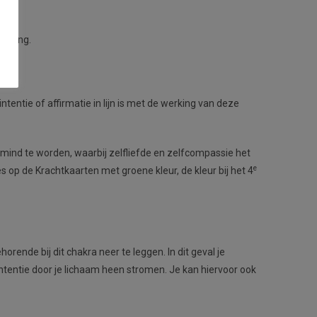
varing.
tentie of affirmatie in lijn is met de werking van deze
emind te worden, waarbij zelfliefde en zelfcompassie het
e
 op de Krachtkaarten met groene kleur, de kleur bij het 4
rende bij dit chakra neer te leggen. In dit geval je
intentie door je lichaam heen stromen. Je kan hiervoor ook