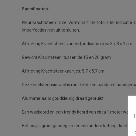
Specificaties:
Kleur Krachtsteen: roze. Vorm: hart. De foto is ter indicati
imperfecties niet uit te sluiten.
Afmeting Krachtsteen: varieert; indicatie circa 3 x 3 x 1 cm.
Gewicht Krachtsteen: tussen de 15 en 20 gram.
Afmeting Krachtsteenkaartjes: 5,7 x 5,7 cm.
Deze edelsteensieraad is met liefde en aandacht handgemaakt
Als materiaal is goudkleurig draad gebruikt.
Een waxkoord en een trendy koord van circa 1 meter worden 
(
Het oog is groot genoeg om er een andere ketting doorheen 