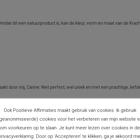
e. Omdat dit een natuurproduct is, kan de kleur, vorm en maat van de Kra
 door mij, Carine. Niet perfect, wel uniek en met een prachtige, liefde
Ook Positieve Affirmaties maakt gebruik van cookies. Ik gebruik
erbij geleverd.
geanonimiseerde) cookies voor het verbeteren van mijn website 
om voorkeuren op te slaan. Je kunt meer lezen over cookies in de
te halen.
privacyverklaring. Door op 'Accepteren' te klikken, ga je akkoord me