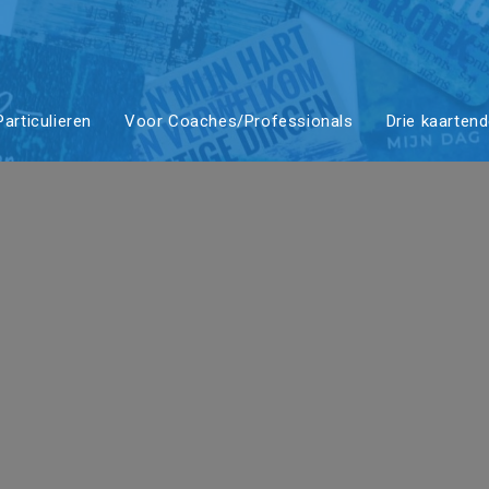
ieraad (S) |
articulieren
Voor Coaches/Professionals
Drie kaarten
en van
delijke Lief
ts Hart #40