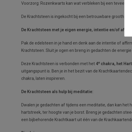
Voorzorg: Rozenkwarts kan wat verbleken bij een teveel aan 
De Krachtsteen is ingekocht bij een betrouwbare groothande
De Krachtsteen met je eigen energie, intentie en/of affirm
Pak de edelsteen in je hand en denk aan de intentie of affir
Krachtsteen. Sluit je ogen en breng in gedachten de energi
e
Deze Krachtsteen is verbonden met het
4
chakra, het Har
uitgangspunt is. Ben je in het bezit van de Krachtkaartende
chakra, laten inspireren.
De Krachtsteen als hulp bij meditatie:
Dwalen je gedachten af tijdens een meditatie, dan kan het he
hartstreek, ter hoogte van je borst. Breng je gedachten ste
een bijbehorende Krachtkaart uit één van de Krachkaartende