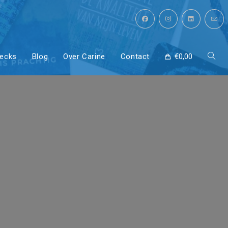
decks
Blog
Over Carine
Contact
€
0,00
Toggl
site
de |
zoeke
4