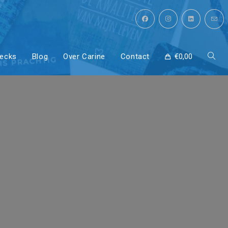
decks
Blog
Over Carine
Contact
€
0,00
Toggl
en en
site
auwe
zoeke