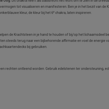
de Oog
. Dit chakra heeft als basisrecht het recht om te zien in de breedste 
 vermogen tot visualiseren en manifesteren. Ben je in het bezit van d
e
nkerblauwe kleur, de kleur bij het 6
chakra, laten inspireren.
lpen de Krachtsteen in je hand te houden of bij/op het lichaamsdeel behor
achten steeds terug naar een bijbehorende affirmatie en voel de energie 
rachkaartendecks bij gebruiken.
 rechten ontleend worden. Gebruik edelstenen ter ondersteuning, echt