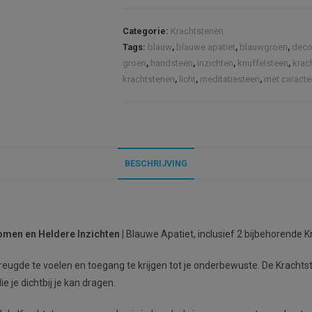
Categorie:
Krachtstenen
Tags:
blauw
,
blauwe apatiet
,
blauwgroen
,
deco
groen
,
handsteen
,
inzichten
,
knuffelsteen
,
krac
krachtstenen
,
licht
,
meditatiesteen
,
met caracte
BESCHRIJVING
romen en Heldere Inzichten
|
Blauwe Apatiet, inclusief 2 bijbehorende K
eugde te voelen en toegang te krijgen tot je onderbewuste. De Krachts
e je dichtbij je kan dragen.