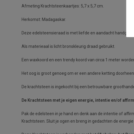
Afmeting Krachtsteenkaartjes: 5,7 x 5,7 cm.
Herkomst: Madagaskar.
Deze edelsteensieraad is met liefde en aandacht handgemaakt
Als materieaal is licht bronskleurig draad gebruikt.
Een waxkoord en een trendy koord van circa 1 meter worden 
Het oog is groot genoeg om er een andere ketting doorheen 
De krachtsteen is ingekocht bij een betrouwbare groothande
De Krachtsteen met je eigen energie, intentie en/of affirm
Pak de edelsteen in je hand en denk aan de intentie of affir
Krachtsteen. Sluit je ogen en breng in gedachten de energi
e