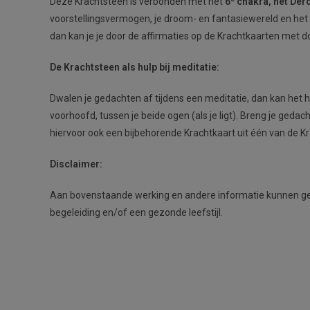
Deze Krachtsteen is verbonden met het
6
chakra, het Der
voorstellingsvermogen, je droom- en fantasiewereld en het
dan kan je je door de affirmaties op de Krachtkaarten met do
De Krachtsteen als hulp bij meditatie:
Dwalen je gedachten af tijdens een meditatie, dan kan het he
voorhoofd, tussen je beide ogen (als je ligt). Breng je ged
hiervoor ook een bijbehorende Krachtkaart uit één van de K
Disclaimer:
Aan bovenstaande werking en andere informatie kunnen geen
begeleiding en/of een gezonde leefstijl.