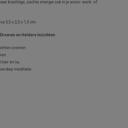
ar krachtige, zachte energie ook in je woon- werk- of
ca 3,5 x 2,5 x 1,5 cm.
 Dromen en Heldere Inzichten:
zichten creëren
iken
t hier en nu
 verdiep meditatie