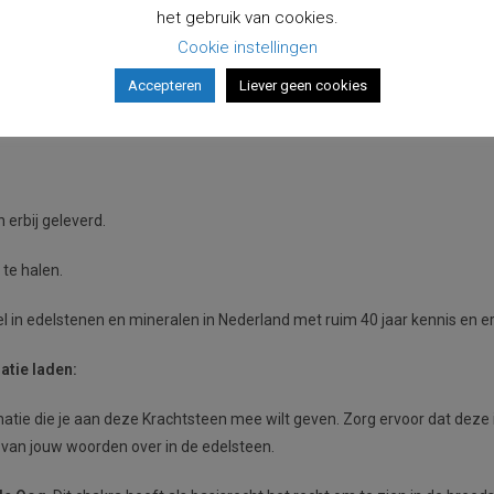
het gebruik van cookies.
Cookie instellingen
Accepteren
Liever geen cookies
 door mij, Carine. Niet perfect, wel uniek en met een prachtige, liefde
erbij geleverd.
te halen.
l in edelstenen en mineralen in Nederland met ruim 40 jaar kennis en er
atie laden:
matie die je aan deze Krachtsteen mee wilt geven. Zorg ervoor dat deze in
e van jouw woorden over in de edelsteen.