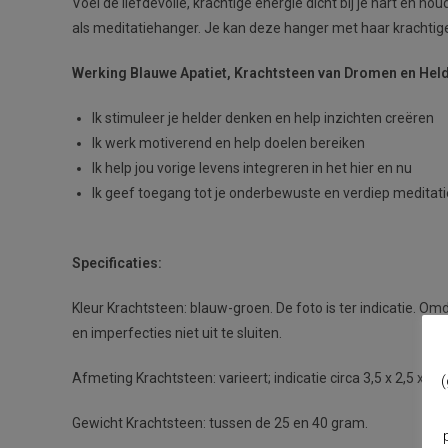
Voel de liefdevolle, krachtige energie dicht bij je hart en h
als meditatiehanger. Je kan deze hanger met haar krachtig
Werking Blauwe Apatiet, Krachtsteen van Dromen en Held
Ik stimuleer je helder denken en help inzichten creëren
Ik werk motiverend en help doelen bereiken
Ik help jou vorige levens integreren in het hier en nu
Ik geef toegang tot je onderbewuste en verdiep meditati
Specificaties:
Kleur Krachtsteen: blauw-groen. De foto is ter indicatie. Om
en imperfecties niet uit te sluiten.
Afmeting Krachtsteen: varieert; indicatie circa 3,5 x 2,5 x 1,
(
Gewicht Krachtsteen: tussen de 25 en 40 gram.