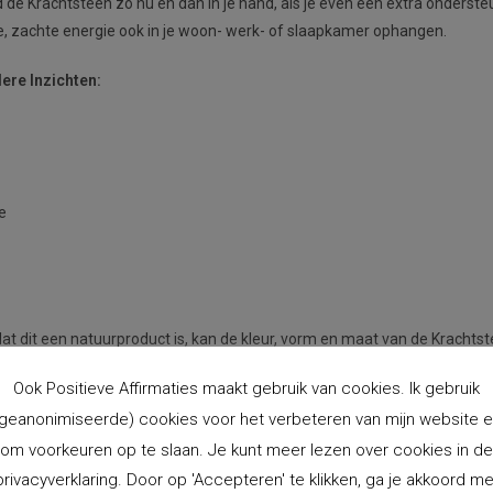
oud de Krachtsteen zo nu en dan in je hand, als je even een extra onderst
e, zachte energie ook in je woon- werk- of slaapkamer ophangen.
ere Inzichten:
e
dat dit een natuurproduct is, kan de kleur, vorm en maat van de Krachts
Ook Positieve Affirmaties maakt gebruik van cookies. Ik gebruik
5 cm.
geanonimiseerde) cookies voor het verbeteren van mijn website 
om voorkeuren op te slaan. Je kunt meer lezen over cookies in de
privacyverklaring. Door op 'Accepteren' te klikken, ga je akkoord me