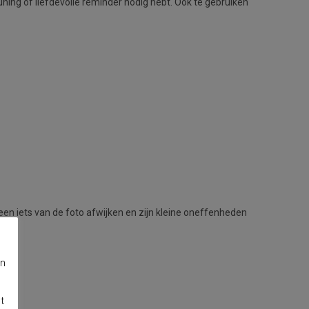
euning of liefdevolle reminder nodig hebt. Ook te gebruiken
teen iets van de foto afwijken en zijn kleine oneffenheden
en
t