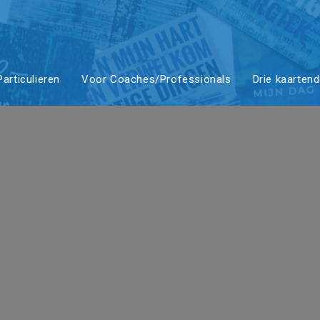
ieraad (M) |
articulieren
Voor Coaches/Professionals
Drie kaarten
en van Drom
zichten | Bl
605