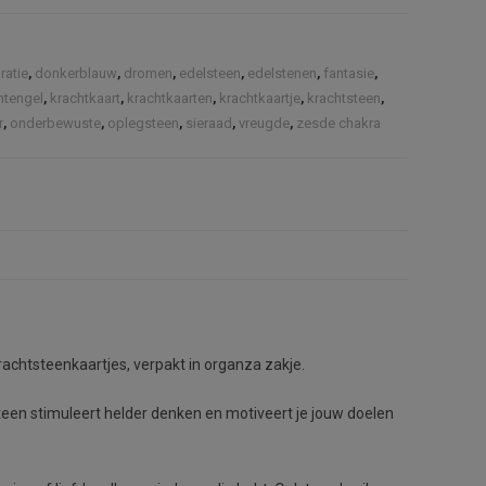
ratie
,
donkerblauw
,
dromen
,
edelsteen
,
edelstenen
,
fantasie
,
htengel
,
krachtkaart
,
krachtkaarten
,
krachtkaartje
,
krachtsteen
,
r
,
onderbewuste
,
oplegsteen
,
sieraad
,
vreugde
,
zesde chakra
rachtsteenkaartjes, verpakt in organza zakje.
teen stimuleert helder denken en motiveert je jouw doelen