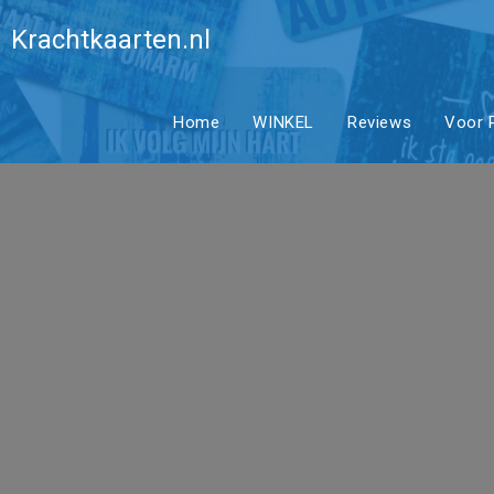
Ga
Edelsteens
Krachtkaarten.nl
naar
inhoud
Home
WINKEL
Reviews
Voor P
Krachtste
Heldere In
Apatiet #