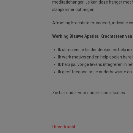
meditatiehanger. Je kan deze hanger met ha
slaapkamer ophangen.
Afmeting Krachtsteen: varieert; indicatie cir
Werking Blauwe Apatiet, Krachtsteen van
Ik stimuleer je helder denken en help in
Ik werk motiverend en help doelen bere
Ik help jou vorige levens integreren in he
Ik geef toegang tot je onderbewuste en
Zie hieronder voor nadere specificaties.
Uitverkocht