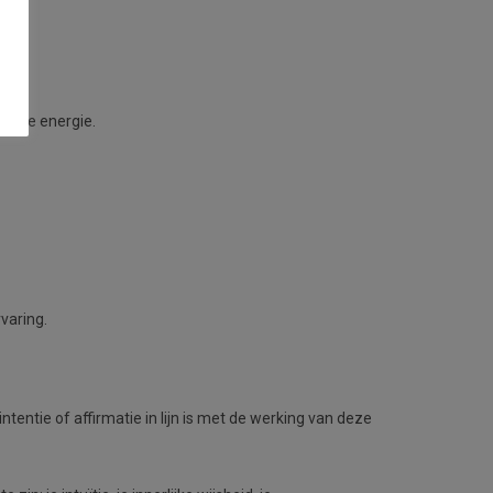
volle energie.
varing.
tentie of affirmatie in lijn is met de werking van deze