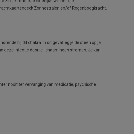
zin: je intuïtie, je innerlijke wijsheid, je
e Krachtkaartendeck Zonnestralen en/of Regenboogkracht,
ende bij dit chakra. In dit geval leg je de steen op je
van deze intentie door je lichaam heen stromen. Je kan
er nooit ter vervanging van medicatie, psychische