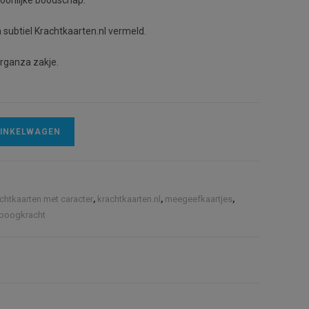
soonlijke boodschap.
n subtiel Krachtkaarten.nl vermeld.
organza zakje.
A
WINKELWAGEN
l
t
e
r
chtkaarten met caracter
,
krachtkaarten.nl
,
meegeefkaartjes
,
n
boogkracht
a
t
i
v
e