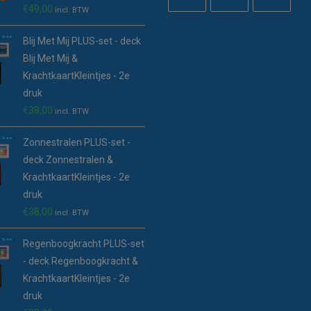
€
49,00
incl. BTW
Opent
Opent
Opent
in
in
in
Blij Met Mij PLUS-set - deck
een
een
een
Blij Met Mij &
nieuwe
nieuwe
nieuwe
KrachtkaartKleintjes - 2e
tab
tab
tab
druk
€
38,00
incl. BTW
Zonnestralen PLUS-set -
deck Zonnestralen &
KrachtkaartKleintjes - 2e
druk
€
38,00
incl. BTW
Regenboogkracht PLUS-set
- deck Regenboogkracht &
KrachtkaartKleintjes - 2e
druk