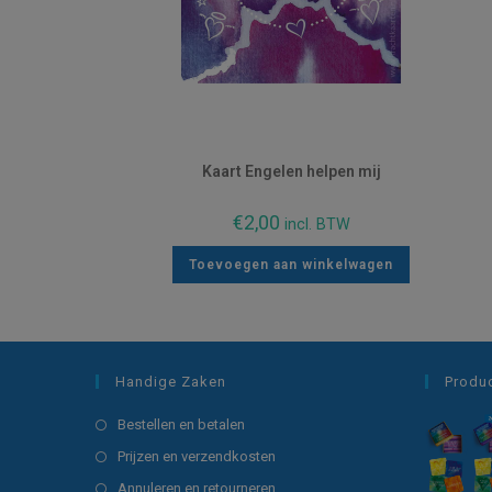
Kaart Engelen helpen mij
€
2,00
incl. BTW
Toevoegen aan winkelwagen
Handige Zaken
Produ
Opent
Bestellen en betalen
in
Opent
Prijzen en verzendkosten
een
in
Opent
Annuleren en retourneren