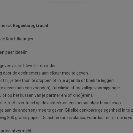
tendeck
Regenboogkracht
.
fde Krachtkaartjes.
Een paar ideeën:
even als liefdevolle reminder.
ng door de deelnemers aan elkaar mee te geven.
 bij je telefoon te stoppen of in je agenda of boek te leggen.
te geven aan een vriend(in), familielid of toevallige voorbijganger.
u of op het kussen van je partner en/of kind(eren).
entie, met eventueel op de achterkant een persoonlijke boodschap.
e aan de ander(en) mee te geven. Bij elke denkbare gelegenheid in te z
vig 300 grams papier. De achterkant is blanco, waardoor er ruimte is v
aarten.nl vermeld.