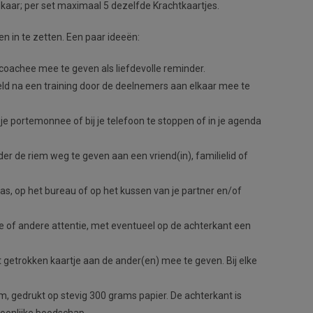
lkaar; per set maximaal 5 dezelfde Krachtkaartjes.
n in te zetten. Een paar ideeën:
coachee mee te geven als liefdevolle reminder.
ld na een training door de deelnemers aan elkaar mee te
je portemonnee of bij je telefoon te stoppen of in je agenda
nder de riem weg te geven aan een vriend(in), familielid of
tas, op het bureau of op het kussen van je partner en/of
je of andere attentie, met eventueel op de achterkant een
getrokken kaartje aan de ander(en) mee te geven. Bij elke
m, gedrukt op stevig 300 grams papier. De achterkant is