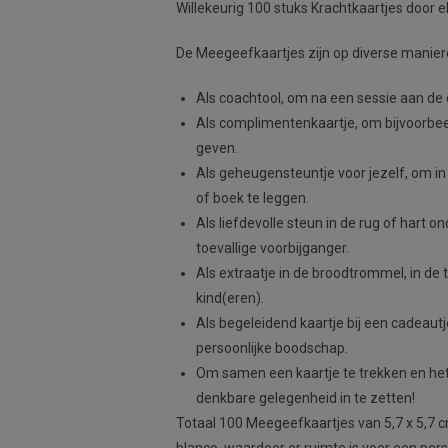
Willekeurig 100 stuks Krachtkaartjes door e
De Meegeefkaartjes zijn op diverse maniere
Als coachtool, om na een sessie aan de 
Als complimentenkaartje, om bijvoorbee
geven.
Als geheugensteuntje voor jezelf, om in 
of boek te leggen.
Als liefdevolle steun in de rug of hart o
toevallige voorbijganger.
Als extraatje in de broodtrommel, in de 
kind(eren).
Als begeleidend kaartje bij een cadeaut
persoonlijke boodschap.
Om samen een kaartje te trekken en het 
denkbare gelegenheid in te zetten!
Totaal 100 Meegeefkaartjes van 5,7 x 5,7 c