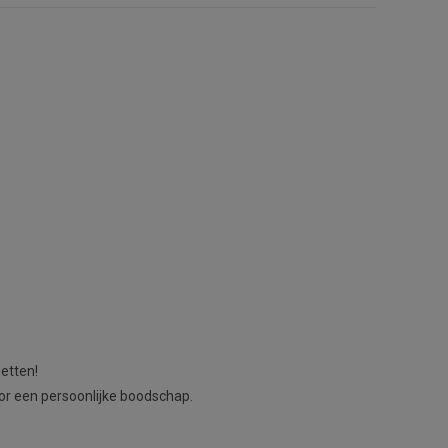
:
etten!
oor een persoonlijke boodschap.