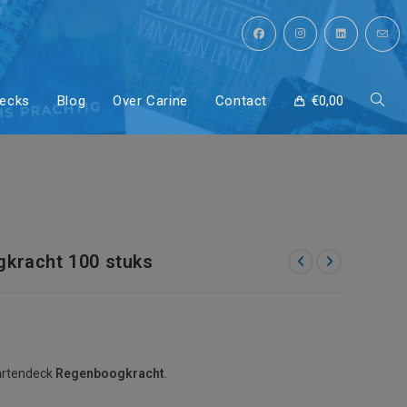
decks
Blog
Over Carine
Contact
€
0,00
Toggl
stuks
site
zoeke
kracht 100 stuks
artendeck
Regenboogkracht
.