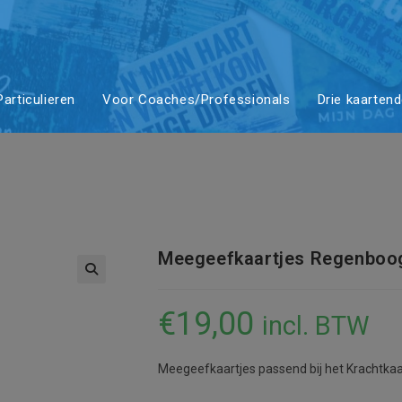
artjes
articulieren
Voor Coaches/Professionals
Drie kaarten
kracht 100 
Meegeefkaartjes Regenboog
€
19,00
incl. BTW
Meegeefkaartjes passend bij het Krachtka