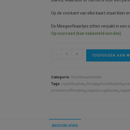
blanco, waardoor er ruimte is voor een per
Op de voorkant van elke kaart staat klein e
De Meegeefkaartjes zitten verpakt in een 
Op voorraad (kan nabesteld worden)
Meegeefkaartjes
-
+
TOEVOEGEN AAN 
Regenboogkracht
100
stuks
Categorie:
Krachtkaartensets
aantal
Tags:
coachkaarten
,
doosje
,
krachtkaarten
,
kra
positieve affirmaties
,
regenboogkleuren
,
regen
BESCHRIJVING