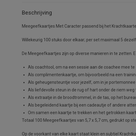
Beschrijving
Meegeefkaartjes Met Caracter passend bij het Krachtkaar
Willekeurig 100 stuks door elkaar; per set maximaal 5 dezel
De Meegeefkaartjes zijn op diverse manieren in te zetten. 
Als coachtool, om na een sessie aan de coachee mee te g
Als complimentenkaartje, om bijvoorbeeld na een traini
Als geheugensteuntje voor jezelf, om in je portemonnee of
Als liefdevolle steun in de rug of hart onder de riem weg 
Als extraatje in de broodtrommel, in de tas, op het burea
Als begeleidend kaartje bij een cadeautje of andere att
Om samen een kaartje te trekken en het getrokken kaartj
Totaal 100 Meegeefkaartjes van 5,7 x 5,7 cm, gedrukt op ste
Op de voorkant van elke kaart staat klein en subtiel Krachtk