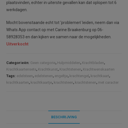
plaatsvinden, echter in uiterste gevallen kan dat oplopen tot 6
werkdagen.
Mocht bovenstaande echt tot ‘problemen’ leiden, neem dan via
Whats App contact op met Carine Braakenburg op 06-
58928353 en dan kijken we samen naar de mogelijkheden.
Uitverkocht
Categorieën:
Geen categorie
,
Hulpmiddelen
,
Krachtbladen
,
Krachtkaartensets
,
Krachtkunst
,
Krachtstenen
,
Krachtwenskaarten
Tags:
edelsteen
,
edelstenen
,
engeltje
,
krachtengel
,
krachtkaart
,
krachtkaarten
,
krachtkaartje
,
krachtsteen
,
krachtstenen
,
met caracter
BESCHRIJVING