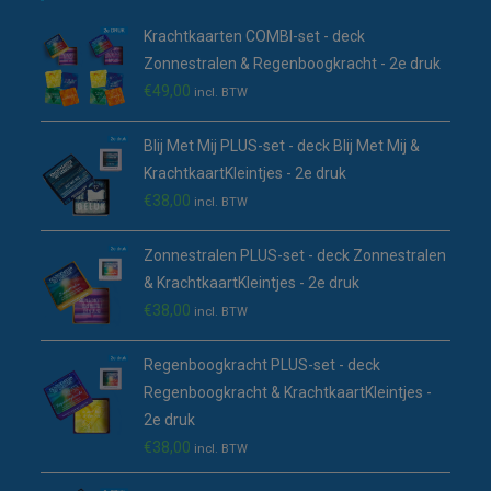
tab
nieuwe
Krachtkaarten COMBI-set - deck
tab
Zonnestralen & Regenboogkracht - 2e druk
€
49,00
incl. BTW
Blij Met Mij PLUS-set - deck Blij Met Mij &
KrachtkaartKleintjes - 2e druk
€
38,00
incl. BTW
Zonnestralen PLUS-set - deck Zonnestralen
& KrachtkaartKleintjes - 2e druk
€
38,00
incl. BTW
Regenboogkracht PLUS-set - deck
Regenboogkracht & KrachtkaartKleintjes -
2e druk
€
38,00
incl. BTW