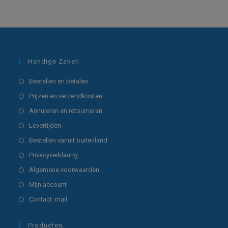
Handige Zaken
Opent
Bestellen en betalen
in
Opent
Prijzen en verzendkosten
een
in
Opent
Annuleren en retourneren
nieuwe
een
in
Opent
Levertijden
tab
nieuwe
een
in
Opent
Bestellen vanuit buitenland
tab
nieuwe
een
in
Opent
Privacyverklaring
tab
nieuwe
een
in
Opent
Algemene voorwaarden
tab
nieuwe
een
in
Opent
Mijn account
tab
nieuwe
een
in
Opent
Contact: mail
tab
nieuwe
een
in
tab
nieuwe
een
Producten