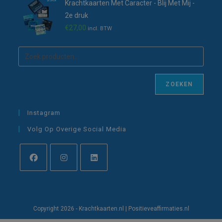
Krachtkaarten Met Caracter - Blij Met Mij -
2e druk
€
27,00
incl. BTW
ZOEKEN
Instagram
Volg Op Overige Social Media
Opent
Opent
Opent
in
in
in
een
een
een
Copyright 2026 - Krachtkaarten.nl | Positieveaffirmaties.nl
nieuwe
nieuwe
nieuwe