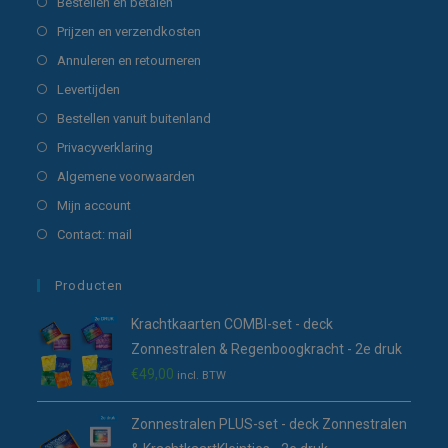
Opent
Bestellen en betalen
in
Opent
Prijzen en verzendkosten
een
in
Opent
Annuleren en retourneren
nieuwe
een
in
Opent
Levertijden
tab
nieuwe
een
in
Opent
Bestellen vanuit buitenland
tab
nieuwe
een
in
Opent
Privacyverklaring
tab
nieuwe
een
in
Opent
Algemene voorwaarden
tab
nieuwe
een
in
Opent
Mijn account
tab
nieuwe
een
in
Opent
Contact: mail
tab
nieuwe
een
in
tab
nieuwe
een
Producten
tab
nieuwe
Krachtkaarten COMBI-set - deck
tab
Zonnestralen & Regenboogkracht - 2e druk
€
49,00
incl. BTW
Zonnestralen PLUS-set - deck Zonnestralen