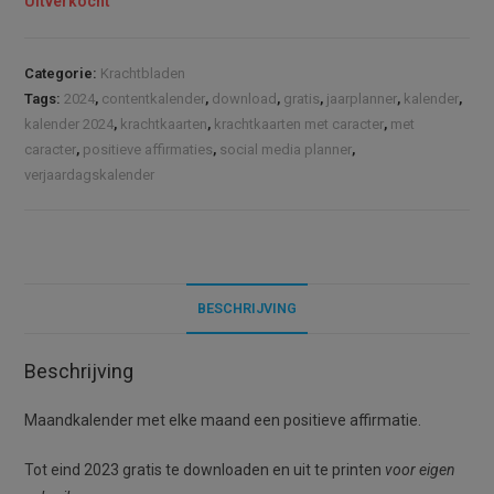
Uitverkocht
Categorie:
Krachtbladen
Tags:
2024
,
contentkalender
,
download
,
gratis
,
jaarplanner
,
kalender
,
kalender 2024
,
krachtkaarten
,
krachtkaarten met caracter
,
met
caracter
,
positieve affirmaties
,
social media planner
,
verjaardagskalender
BESCHRIJVING
Beschrijving
Maandkalender met elke maand een positieve affirmatie.
Tot eind 2023 gratis te downloaden en uit te printen
voor eigen