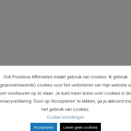
Ook Positieve Affirmaties maakt gebruik van cookies. Ik gebruik
geanonimiseerde) cookies voor het verbeteren van mijn website 
om voorkeuren op te slaan. Je kunt meer lezen over cookies in de
cten
Instagram
privacyverklaring. Door op 'Accepteren' te klikken, ga je akkoord me
Volg Op Overige Social Med
Krachtkaarten COMBI-set -
het gebruik van cookies.
deck Zonnestralen &
Cookie instellingen
Regenboogkracht - 2e druk
€
49,00
incl. BTW
Accepteren
Liever geen cookies
Opent
Opent
Opent