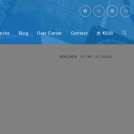
decks
Blog
Over Carine
Contact
€
0,00
Toggl
site
BEKIJKEN:
48
96
ALLEMAAL
zoeke