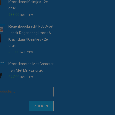
KrachtkaartKleintjes - 2e
druk
€
38,00
incl. BTW
Regenboogkracht PLUS-set
- deck Regenboogkracht &
KrachtkaartKleintjes - 2e
druk
€
38,00
incl. BTW
Krachtkaarten Met Caracter
- Blij Met Mij - 2e druk
€
27,00
incl. BTW
ZOEKEN