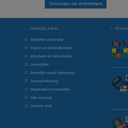
Toevoegen aan winkelwagen
Handige Zaken
Produ
Opent
Bestellen en betalen
in
Opent
Prijzen en verzendkosten
een
in
Opent
Annuleren en retourneren
nieuwe
een
in
Opent
Levertijden
tab
nieuwe
een
in
Opent
Bestellen vanuit buitenland
tab
nieuwe
een
in
Opent
Privacyverklaring
tab
nieuwe
een
in
Opent
Algemene voorwaarden
tab
nieuwe
een
in
Opent
Mijn account
tab
nieuwe
een
in
Opent
Contact: mail
tab
nieuwe
een
in
tab
nieuwe
een
tab
nieuwe