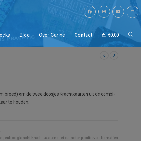
decks
Blog
Over Carine
Contact
€
0,00
Toggl
site
zoeke
 cm breed) om de twee doosjes Krachtkaarten uit de combi-
kaar te houden.
s
regenboogkracht krachtkaarten met caracter positieve affirmaties