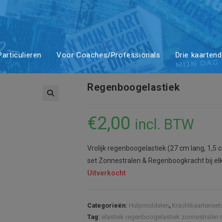
elastiek
articulieren
Voor Coaches/Professionals
Drie kaarten
Regenboogelastiek
€
2,00
incl. BTW
Vrolijk regenboogelastiek (27 cm lang, 1,5
set Zonnestralen & Regenboogkracht bij el
Uitverkocht
Categorieën:
Hulpmiddelen
,
Krachtkaartenset
Tag:
elastiek regenboogelastiek zonnestralen 