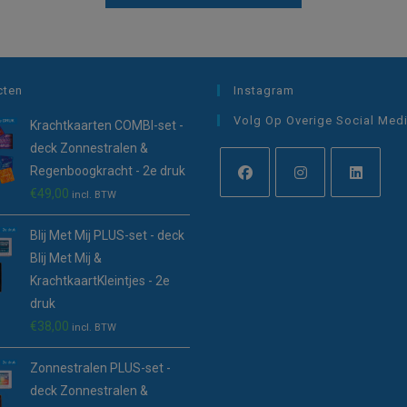
cten
Instagram
Volg Op Overige Social Med
Krachtkaarten COMBI-set -
deck Zonnestralen &
Regenboogkracht - 2e druk
€
49,00
incl. BTW
Opent
Opent
Opent
in
in
in
Blij Met Mij PLUS-set - deck
een
een
een
Blij Met Mij &
nieuwe
nieuwe
nieuwe
KrachtkaartKleintjes - 2e
tab
tab
tab
druk
€
38,00
incl. BTW
Zonnestralen PLUS-set -
deck Zonnestralen &