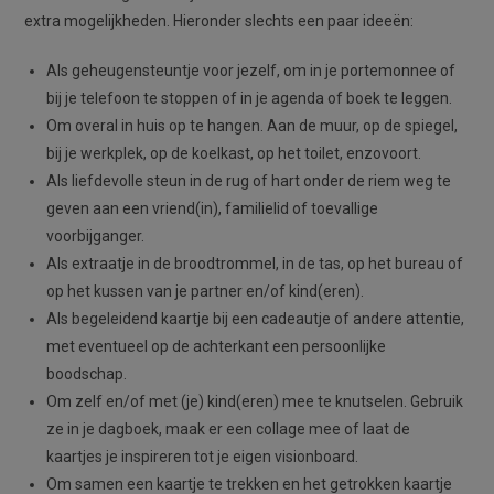
extra mogelijkheden. Hieronder slechts een paar ideeën:
Als geheugensteuntje voor jezelf, om in je portemonnee of
bij je telefoon te stoppen of in je agenda of boek te leggen.
Om overal in huis op te hangen. Aan de muur, op de spiegel,
bij je werkplek, op de koelkast, op het toilet, enzovoort.
Als liefdevolle steun in de rug of hart onder de riem weg te
geven aan een vriend(in), familielid of toevallige
voorbijganger.
Als extraatje in de broodtrommel, in de tas, op het bureau of
op het kussen van je partner en/of kind(eren).
Als begeleidend kaartje bij een cadeautje of andere attentie,
met eventueel op de achterkant een persoonlijke
boodschap.
Om zelf en/of met (je) kind(eren) mee te knutselen. Gebruik
ze in je dagboek, maak er een collage mee of laat de
kaartjes je inspireren tot je eigen visionboard.
Om samen een kaartje te trekken en het getrokken kaartje