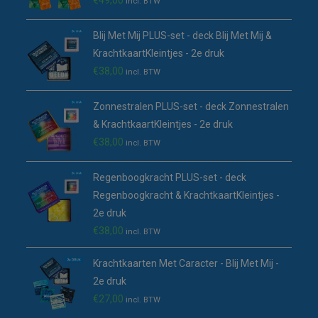
incl. BTW
Blij Met Mij PLUS-set - deck Blij Met Mij &
KrachtkaartKleintjes - 2e druk
€
38,00
incl. BTW
Zonnestralen PLUS-set - deck Zonnestralen
& KrachtkaartKleintjes - 2e druk
€
38,00
incl. BTW
Regenboogkracht PLUS-set - deck
Regenboogkracht & KrachtkaartKleintjes -
2e druk
€
38,00
incl. BTW
Krachtkaarten Met Caracter - Blij Met Mij -
2e druk
€
27,00
incl. BTW