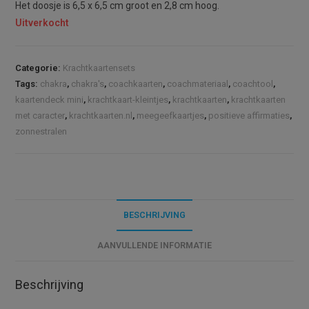
Het doosje is 6,5 x 6,5 cm groot en 2,8 cm hoog.
Uitverkocht
Categorie:
Krachtkaartensets
Tags:
chakra
,
chakra's
,
coachkaarten
,
coachmateriaal
,
coachtool
,
kaartendeck mini
,
krachtkaart-kleintjes
,
krachtkaarten
,
krachtkaarten
met caracter
,
krachtkaarten.nl
,
meegeefkaartjes
,
positieve affirmaties
,
zonnestralen
BESCHRIJVING
AANVULLENDE INFORMATIE
Beschrijving