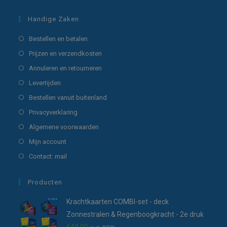
Handige Zaken
Opent
Bestellen en betalen
in
Opent
Prijzen en verzendkosten
een
in
Opent
Annuleren en retourneren
nieuwe
een
in
Opent
Levertijden
tab
nieuwe
een
in
Opent
Bestellen vanuit buitenland
tab
nieuwe
een
in
Opent
Privacyverklaring
tab
nieuwe
een
in
Opent
Algemene voorwaarden
tab
nieuwe
een
in
Opent
Mijn account
tab
nieuwe
een
in
Opent
Contact: mail
tab
nieuwe
een
in
tab
nieuwe
een
Producten
tab
nieuwe
Krachtkaarten COMBI-set - deck
tab
Zonnestralen & Regenboogkracht - 2e druk
€
49,00