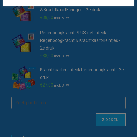
Zonnestralen PLUS-set - deck Zonnestralen
& KrachtkaartKleintjes - 2e druk
€
38,00
incl. BTW
Regenboogkracht PLUS-set - deck
Regenboogkracht & KrachtkaartKleintjes -
2e druk
€
38,00
incl. BTW
Krachtkaarten - deck Regenboogkracht - 2e
druk
€
27,00
incl. BTW
ZOEKEN