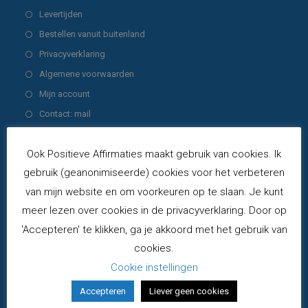
nieuwe
een
in
Opent
Levertijden
tab
nieuwe
een
in
Opent
Bestellen vanuit buitenland
tab
nieuwe
een
in
Opent
Privacyverklaring
tab
nieuwe
een
in
Opent
Algemene voorwaarden
tab
nieuwe
een
in
Opent
Mijn account
tab
nieuwe
een
in
Opent
Contact: mail
tab
nieuwe
een
in
tab
nieuwe
een
Producten
Ook Positieve Affirmaties maakt gebruik van cookies. Ik
tab
nieuwe
gebruik (geanonimiseerde) cookies voor het verbeteren
Krachtkaarten COMBI-set - deck
tab
van mijn website en om voorkeuren op te slaan. Je kunt
Zonnestralen & Regenboogkracht - 2e druk
€
49,00
meer lezen over cookies in de privacyverklaring. Door op
incl. BTW
'Accepteren' te klikken, ga je akkoord met het gebruik van
Blij Met Mij PLUS-set - deck Blij Met Mij &
cookies.
KrachtkaartKleintjes - 2e druk
Cookie instellingen
€
38,00
incl. BTW
Accepteren
Liever geen cookies