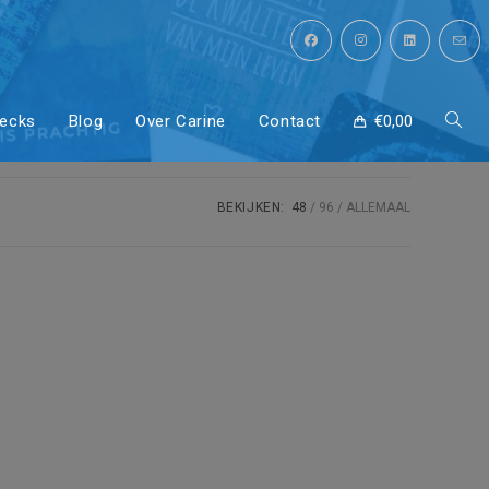
decks
Blog
Over Carine
Contact
€
0,00
Toggl
site
BEKIJKEN:
48
96
ALLEMAAL
zoeke