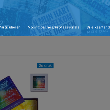
ching
articulieren
Voor Coaches/Professionals
Drie kaarten