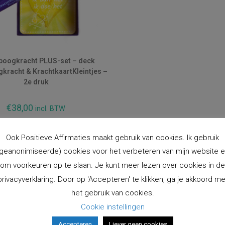
oogkracht PLUS-set – deck
kracht & KrachtkaartKleintjes –
2e druk
€
38,00
incl. BTW
evoegen aan winkelwagen
Ook Positieve Affirmaties maakt gebruik van cookies. Ik gebruik
geanonimiseerde) cookies voor het verbeteren van mijn website 
om voorkeuren op te slaan. Je kunt meer lezen over cookies in de
cten
Instagram
privacyverklaring. Door op 'Accepteren' te klikken, ga je akkoord me
Volg Op Overige Social Med
Krachtkaarten COMBI-set -
het gebruik van cookies.
deck Zonnestralen &
Cookie instellingen
Regenboogkracht - 2e druk
Accepteren
Liever geen cookies