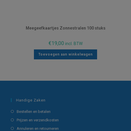
Meegeefkaartjes Zonnestralen 100 stuks
€
19,00
incl. BTW
Toevoegen aan winkelwagen
Handige Zaken
Opent
Bestellen en betalen
in
Opent
Prijzen en verzendkosten
een
in
Opent
Annuleren en retourneren