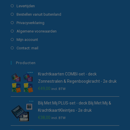
nieuwe
een
in
Opent
Levertijden
tab
nieuwe
een
in
Opent
Bestellen vanuit buitenland
tab
nieuwe
een
in
Opent
Privacyverklaring
tab
nieuwe
een
in
Opent
Algemene voorwaarden
tab
nieuwe
een
in
Opent
Mijn account
tab
nieuwe
een
in
Opent
Contact: mail
tab
nieuwe
een
in
tab
nieuwe
een
Producten
tab
nieuwe
Krachtkaarten COMBI-set - deck
tab
Zonnestralen & Regenboogkracht - 2e druk
€
49,00
incl. BTW
Blij Met Mij PLUS-set - deck Blij Met Mij &
KrachtkaartKleintjes - 2e druk
€
38,00
incl. BTW