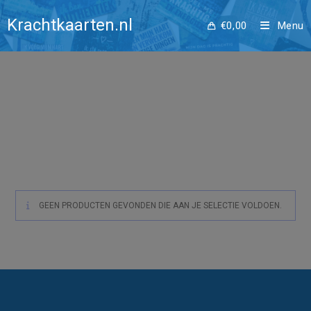
Ga
Ik voel me
Krachtkaarten.nl
naar
€
0,00
Menu
inhoud
veilig
GEEN PRODUCTEN GEVONDEN DIE AAN JE SELECTIE VOLDOEN.