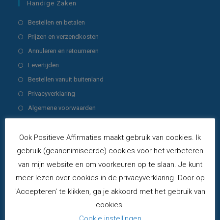
Handige Zaken
Opent
Bestellen en betalen
in
Opent
Prijzen en verzendkosten
een
in
Opent
Annuleren en retourneren
nieuwe
een
in
Opent
Levertijden
tab
nieuwe
een
in
Opent
Bestellen vanuit buitenland
tab
nieuwe
een
in
Opent
Privacyverklaring
tab
nieuwe
een
in
Opent
Algemene voorwaarden
tab
nieuwe
een
in
Opent
Mijn account
tab
nieuwe
een
in
Opent
Contact: mail
Ook Positieve Affirmaties maakt gebruik van cookies. Ik
tab
nieuwe
een
in
gebruik (geanonimiseerde) cookies voor het verbeteren
tab
nieuwe
een
Producten
van mijn website en om voorkeuren op te slaan. Je kunt
tab
nieuwe
meer lezen over cookies in de privacyverklaring. Door op
Krachtkaarten COMBI-set - deck
tab
'Accepteren' te klikken, ga je akkoord met het gebruik van
Zonnestralen & Regenboogkracht - 2e druk
cookies.
€
49,00
incl. BTW
Cookie instellingen