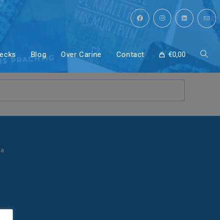
decks
Blog
Over Carine
Contact
€
0,00
Toggl
site
zoeke
ia