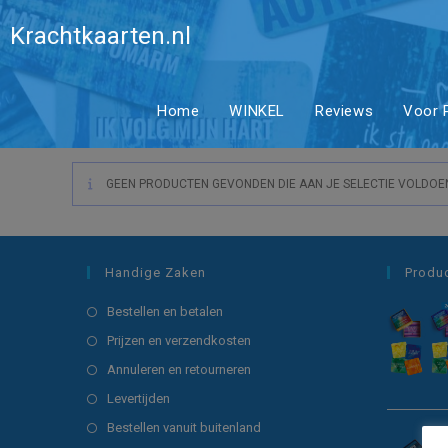
Ga
gele avent
Krachtkaarten.nl
naar
inhoud
Home
WINKEL
Reviews
Voor P
GEEN PRODUCTEN GEVONDEN DIE AAN JE SELECTIE VOLDOE
Handige Zaken
Produ
Opent
Bestellen en betalen
in
Opent
Prijzen en verzendkosten
een
in
Opent
Annuleren en retourneren
nieuwe
een
in
Opent
Levertijden
tab
nieuwe
een
in
Opent
Bestellen vanuit buitenland
tab
nieuwe
een