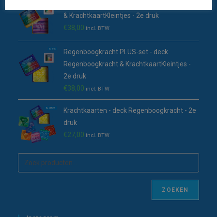
Zonnestralen PLUS-set - deck Zonnestralen
& KrachtkaartKleintjes - 2e druk
€
38,00
incl. BTW
Regenboogkracht PLUS-set - deck
Regenboogkracht & KrachtkaartKleintjes -
2e druk
€
38,00
incl. BTW
Krachtkaarten - deck Regenboogkracht - 2e
druk
€
27,00
incl. BTW
ZOEKEN