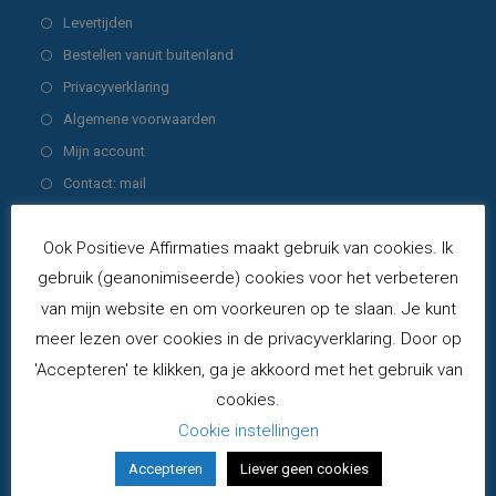
nieuwe
een
in
Opent
Levertijden
tab
nieuwe
een
in
Opent
Bestellen vanuit buitenland
tab
nieuwe
een
in
Opent
Privacyverklaring
tab
nieuwe
een
in
Opent
Algemene voorwaarden
tab
nieuwe
een
in
Opent
Mijn account
tab
nieuwe
een
in
Opent
Contact: mail
tab
nieuwe
een
in
tab
nieuwe
een
Producten
Ook Positieve Affirmaties maakt gebruik van cookies. Ik
tab
nieuwe
gebruik (geanonimiseerde) cookies voor het verbeteren
Krachtkaarten COMBI-set - deck
tab
van mijn website en om voorkeuren op te slaan. Je kunt
Zonnestralen & Regenboogkracht - 2e druk
€
49,00
meer lezen over cookies in de privacyverklaring. Door op
incl. BTW
'Accepteren' te klikken, ga je akkoord met het gebruik van
Blij Met Mij PLUS-set - deck Blij Met Mij &
cookies.
KrachtkaartKleintjes - 2e druk
Cookie instellingen
€
38,00
incl. BTW
Accepteren
Liever geen cookies