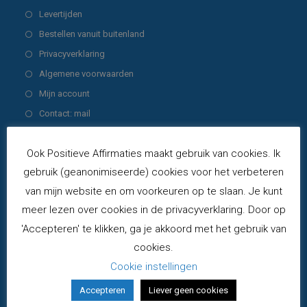
nieuwe
een
in
Opent
Levertijden
tab
nieuwe
een
in
Opent
Bestellen vanuit buitenland
tab
nieuwe
een
in
Opent
Privacyverklaring
tab
nieuwe
een
in
Opent
Algemene voorwaarden
tab
nieuwe
een
in
Opent
Mijn account
tab
nieuwe
een
in
Opent
Contact: mail
tab
nieuwe
een
in
tab
nieuwe
een
Producten
Ook Positieve Affirmaties maakt gebruik van cookies. Ik
tab
nieuwe
gebruik (geanonimiseerde) cookies voor het verbeteren
Krachtkaarten COMBI-set - deck
tab
van mijn website en om voorkeuren op te slaan. Je kunt
Zonnestralen & Regenboogkracht - 2e druk
€
49,00
meer lezen over cookies in de privacyverklaring. Door op
incl. BTW
'Accepteren' te klikken, ga je akkoord met het gebruik van
Blij Met Mij PLUS-set - deck Blij Met Mij &
cookies.
KrachtkaartKleintjes - 2e druk
Cookie instellingen
€
38,00
incl. BTW
Accepteren
Liever geen cookies