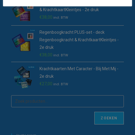
Zonnestralen PLUS-set - deck Zonnestralen
& KrachtkaartKleintjes - 2e druk
€
38,00
incl. BTW
Regenboogkracht PLUS-set - deck
Regenboogkracht & KrachtkaartKleintjes -
2e druk
€
38,00
incl. BTW
Krachtkaarten Met Caracter - Blij Met Mij -
2e druk
€
27,00
incl. BTW
ZOEKEN