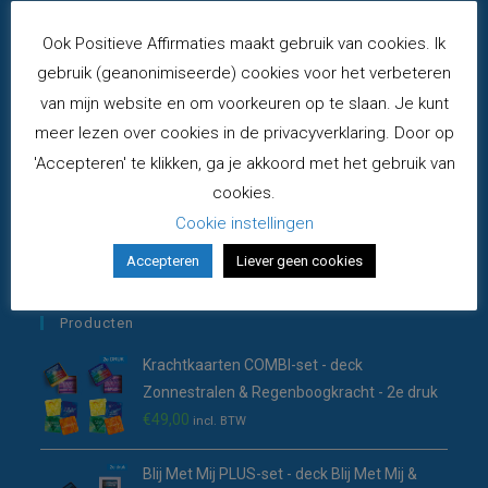
Opent
Bestellen en betalen
in
Ook Positieve Affirmaties maakt gebruik van cookies. Ik
Opent
Prijzen en verzendkosten
een
in
gebruik (geanonimiseerde) cookies voor het verbeteren
Opent
Annuleren en retourneren
nieuwe
een
van mijn website en om voorkeuren op te slaan. Je kunt
in
Opent
Levertijden
tab
nieuwe
een
meer lezen over cookies in de privacyverklaring. Door op
in
Opent
Bestellen vanuit buitenland
tab
nieuwe
een
'Accepteren' te klikken, ga je akkoord met het gebruik van
in
Opent
Privacyverklaring
tab
nieuwe
cookies.
een
in
Opent
Algemene voorwaarden
tab
nieuwe
Cookie instellingen
een
in
Opent
Mijn account
tab
nieuwe
een
in
Accepteren
Liever geen cookies
Opent
Contact: mail
tab
nieuwe
een
in
tab
nieuwe
een
Producten
tab
nieuwe
Krachtkaarten COMBI-set - deck
tab
Zonnestralen & Regenboogkracht - 2e druk
€
49,00
incl. BTW
Blij Met Mij PLUS-set - deck Blij Met Mij &