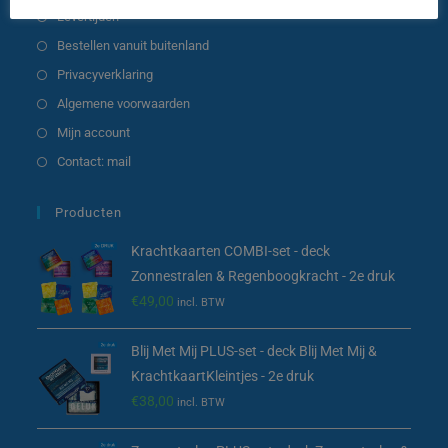
Levertijden
Bestellen vanuit buitenland
Privacyverklaring
Algemene voorwaarden
Mijn account
Contact: mail
Producten
Krachtkaarten COMBI-set - deck
Zonnestralen & Regenboogkracht - 2e druk
€
49,00
incl. BTW
Blij Met Mij PLUS-set - deck Blij Met Mij &
KrachtkaartKleintjes - 2e druk
€
38,00
incl. BTW