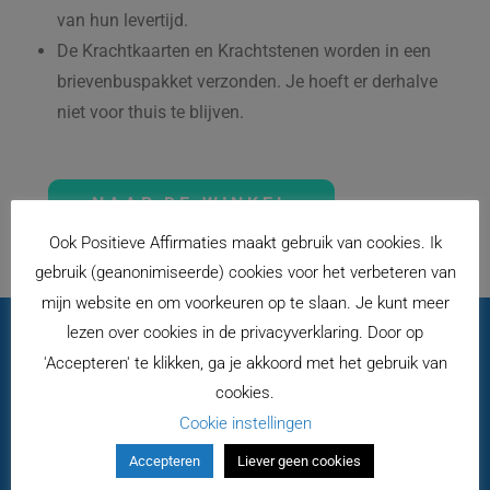
van hun levertijd.
De Krachtkaarten en Krachtstenen worden in een
brievenbuspakket verzonden. Je hoeft er derhalve
niet voor thuis te blijven.
NAAR DE WINKEL
Ook Positieve Affirmaties maakt gebruik van cookies. Ik
gebruik (geanonimiseerde) cookies voor het verbeteren van
mijn website en om voorkeuren op te slaan. Je kunt meer
lezen over cookies in de privacyverklaring. Door op
'Accepteren' te klikken, ga je akkoord met het gebruik van
Handige Zaken
cookies.
Bestellen en betalen
Cookie instellingen
Prijzen en verzendkosten
Accepteren
Liever geen cookies
Annuleren en retourneren